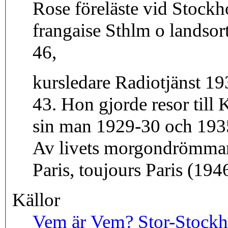
Rose föreläste vid Stockh
frangaise Sthlm o landsor
46,
kursledare Radiotjänst 19
43. Hon gjorde resor till
sin man 1929-30 och 1935-
Av livets morgondrömmar
Paris, toujours Paris (194
Källor
Vem är Vem? Stor-Stock