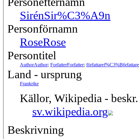
Personefternamn
Sirén
Sir%C3%A9n
Personförnamn
Rose
Rose
Persontitel
Author
Author
;
Forfatter
Forfatter
;
författare
f%C3%B6rfattare
Land - ursprung
Frankrike
Källor, Wikipedia - beskr.
sv.wikipedia.org
Beskrivning