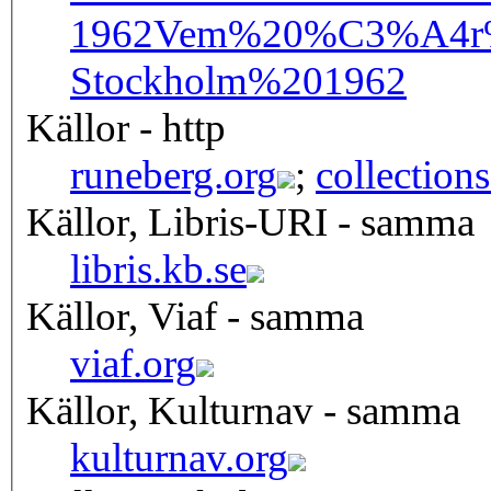
1962
Vem%20%C3%A4r%
Stockholm%201962
Källor - http
runeberg.org
;
collection
Källor, Libris-URI - samma
libris.kb.se
Källor, Viaf - samma
viaf.org
Källor, Kulturnav - samma
kulturnav.org