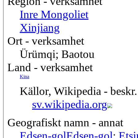
Region - verksamhet
Inre Mongoliet
Xinjiang
Ort - verksamhet
Ürümqi; Baotou
Land - verksamhet
Kina
Källor, Wikipedia - beskr.
sv.wikipedia.org
Geografiskt namn - annat
Edsen-gol
Edsen-gol
;
Etsi