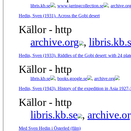
libris.kb.se
,
www.jarringcollection.se
,
archive.or
Hedin, Sven (1931). Across the Gobi desert
Källor - http
archive.org
,
libris.kb.
Hedin, Sven (1933). Riddles of the Gobi desert: with 24 pl
Källor - http
libris.kb.se
,
books.google.se
,
archive.org
Hedin, Sven (1943). History of the expedition in Asia 1927-
Källor - http
libris.kb.se
,
archive.o
Med Sven Hedin i Österled (film)