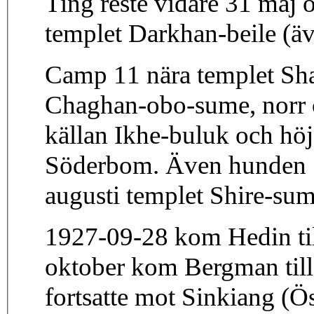
Ting reste vidare 31 maj 
templet Darkhan-beile (äv
Camp 11 nära templet Sh
Chaghan-obo-sume, norr
källan Ikhe-buluk och hö
Söderbom. Även hunden "
augusti templet Shire-sum
1927-09-28 kom Hedin til
oktober kom Bergman till
fortsatte mot Sinkiang (Ö