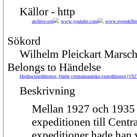
Källor - http
archive.org
,
www.youtube.com
,
www.svenskfilm
Sökord
Wilhelm Pleickart Marsch
Belongs to Händelse
Hedinexpeditionen, fjärde centralasiatiska expeditionen (19
Beskrivning
Mellan 1927 och 1935 
expeditionen till Centr
expeditioner hade han 