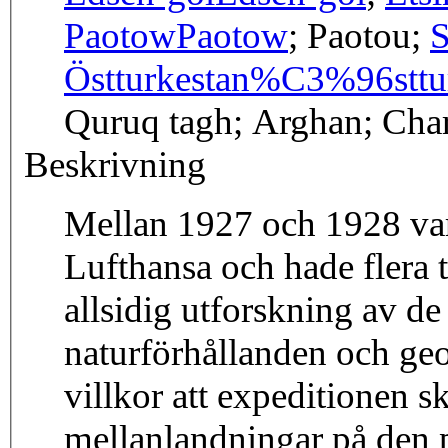
Paotow
Paotow
; Paotou;
S
Östturkestan
%C3%96sttur
Quruq tagh; Arghan; Cha
Beskrivning
Mellan 1927 och 1928 var
Lufthansa och hade flera 
allsidig utforskning av d
naturförhållanden och ge
villkor att expeditionen s
mellanlandningar på den p