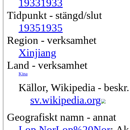
1933
1933
Tidpunkt - stängd/slut
1935
1935
Region - verksamhet
Xinjiang
Land - verksamhet
Kina
Källor, Wikipedia - beskr.
sv.wikipedia.org
Geografiskt namn - annat
Lop Nor
Lop%20Nor
; Ak