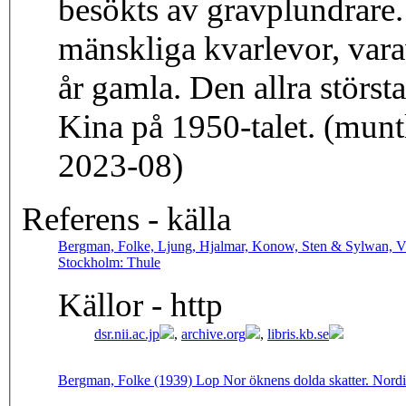
besökts av gravplundrare.
mänskliga kvarlevor, vara
år gamla. Den allra största
Kina på 1950-talet. (munt
2023-08)
Referens - källa
Bergman, Folke, Ljung, Hjalmar, Konow, Sten & Sylwan, Vivi
Stockholm: Thule
Källor - http
dsr.nii.ac.jp
,
archive.org
,
libris.kb.se
Bergman, Folke (1939) Lop Nor öknens dolda skatter. Nord