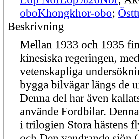
obo
Khongkhor-obo
;
Östt
Beskrivning
Mellan 1933 och 1935 fin
kinesiska regeringen, med
vetenskapliga undersöknin
bygga bilvägar längs de u
Denna del har även kallat
använde Fordbilar. Denna 
i trilogien Stora hästens 
och Den vandrande sjön (