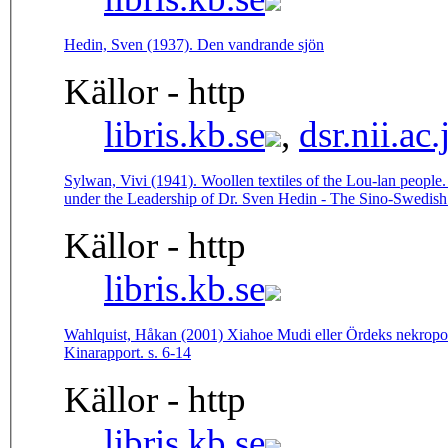
Hedin, Sven (1937). Den vandrande sjön
Källor - http
libris.kb.se
,
dsr.nii.ac.
Sylwan, Vivi (1941). Woollen textiles of the Lou-lan people.
under the Leadership of Dr. Sven Hedin - The Sino-Swedish 
Källor - http
libris.kb.se
Wahlquist, Håkan (2001) Xiahoe Mudi eller Ördeks nekropol:
Kinarapport. s. 6-14
Källor - http
libris.kb.se