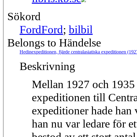
Sökord
Ford
Ford
;
bil
bil
Belongs to Händelse
Hedinexpeditionen, fjärde centralasiatiska expeditionen (19
Beskrivning
Mellan 1927 och 1935 
expeditionen till Centr
expeditioner hade han 
han nu var ledare för e
bestod av ett stort ant