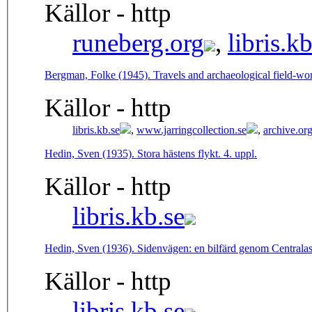
Källor - http
runeberg.org
,
libris.kb
Bergman, Folke (1945). Travels and archaeological field-wo
Källor - http
libris.kb.se
,
www.jarringcollection.se
,
archive.or
Hedin, Sven (1935). Stora hästens flykt. 4. uppl.
Källor - http
libris.kb.se
Hedin, Sven (1936). Sidenvägen: en bilfärd genom Centrala
Källor - http
libris.kb.se