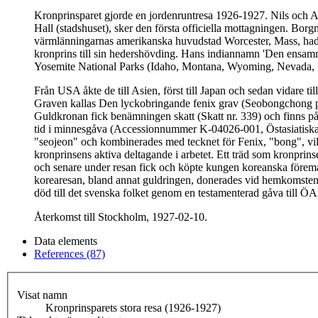
Kronprinsparet gjorde en jordenruntresa 1926-1927. Nils och 
Hall (stadshuset), sker den första officiella mottagningen. Bo
värmlänningarnas amerikanska huvudstad Worcester, Mass, hade 
kronprins till sin hedershövding. Hans indiannamn 'Den ensam
Yosemite National Parks (Idaho, Montana, Wyoming, Nevada, 
Från USA åkte de till Asien, först till Japan och sedan vidare ti
Graven kallas Den lyckobringande fenix grav (Seobongchong p
Guldkronan fick benämningen skatt (Skatt nr. 339) och finns 
tid i minnesgåva (Accessionnummer K-04026-001, Östasiatiska m
"seojeon" och kombinerades med tecknet för Fenix, "bong", vilk
kronprinsens aktiva deltagande i arbetet. Ett träd som kronprin
och senare under resan fick och köpte kungen koreanska föremål
korearesan, bland annat guldringen, donerades vid hemkomsten ti
död till det svenska folket genom en testamenterad gåva till Ö
Återkomst till Stockholm, 1927-02-10.
Data elements
References (87)
Visat namn
Kronprinsparets stora resa (1926-1927)