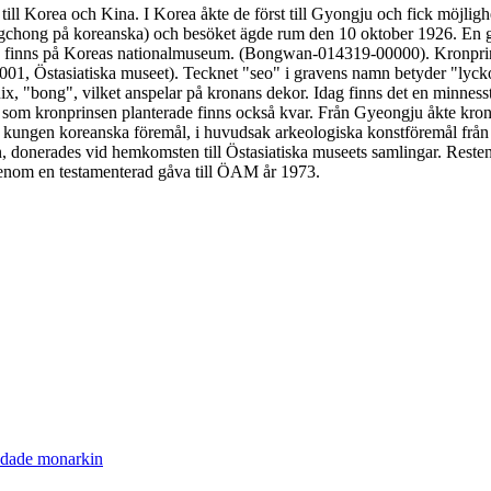
 till Korea och Kina. I Korea åkte de först till Gyongju och fick möjlig
ngchong på koreanska) och besöket ägde rum den 10 oktober 1926. En g
h finns på Koreas nationalmuseum. (Bongwan-014319-00000). Kronprinse
, Östasiatiska museet). Tecknet "seo" i gravens namn betyder "lyckob
x, "bong", vilket anspelar på kronans dekor. Idag finns det en minness
d som kronprinsen planterade finns också kvar. Från Gyeongju åkte kronp
kungen koreanska föremål, i huvudsak arkeologiska konstföremål från D
n, donerades vid hemkomsten till Östasiatiska museets samlingar. Resten
t genom en testamenterad gåva till ÖAM år 1973.
ddade monarkin