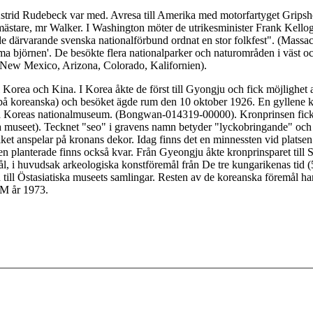
Astrid Rudebeck var med. Avresa till Amerika med motorfartyget Grips
rgmästare, mr Walker. I Washington möter de utrikesminister Frank Kell
därvarande svenska nationalförbund ordnat en stor folkfest". (Massach
ma björnen'. De besökte flera nationalparker och naturområden i väst 
New Mexico, Arizona, Colorado, Kalifornien).
ll Korea och Kina. I Korea åkte de först till Gyongju och fick möjlighet 
å koreanska) och besöket ägde rum den 10 oktober 1926. En gyllene kr
på Koreas nationalmuseum. (Bongwan-014319-00000). Kronprinsen fick e
useet). Tecknet "seo" i gravens namn betyder "lyckobringande" och lå
et anspelar på kronans dekor. Idag finns det en minnessten vid platse
sen planterade finns också kvar. Från Gyeongju åkte kronprinsparet til
, i huvudsak arkeologiska konstföremål från De tre kungarikenas tid (5
ll Östasiatiska museets samlingar. Resten av de koreanska föremål han 
AM år 1973.