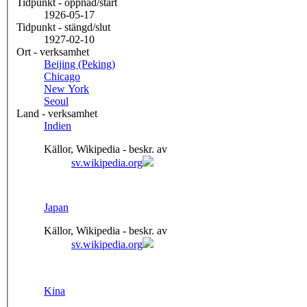
Tidpunkt - öppnad/start
1926-05-17
Tidpunkt - stängd/slut
1927-02-10
Ort - verksamhet
Beijing (Peking)
Chicago
New York
Seoul
Land - verksamhet
Indien
Källor, Wikipedia - beskr. av
sv.wikipedia.org
Japan
Källor, Wikipedia - beskr. av
sv.wikipedia.org
Kina