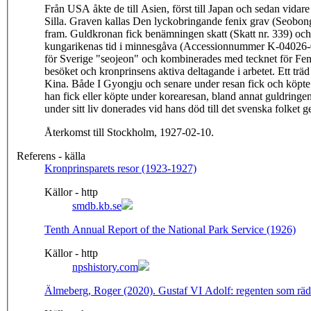
Från USA åkte de till Asien, först till Japan och sedan vidare
Silla. Graven kallas Den lyckobringande fenix grav (Seobo
fram. Guldkronan fick benämningen skatt (Skatt nr. 339) oc
kungarikenas tid i minnesgåva (Accessionnummer K-04026-001
för Sverige "seojeon" och kombinerades med tecknet för Feni
besöket och kronprinsens aktiva deltagande i arbetet. Ett trä
Kina. Både I Gyongju och senare under resan fick och köpte 
han fick eller köpte under korearesan, bland annat guldringe
under sitt liv donerades vid hans död till det svenska folke
Återkomst till Stockholm, 1927-02-10.
Referens - källa
Kronprinsparets resor (1923-1927)
Källor - http
smdb.kb.se
Tenth Annual Report of the National Park Service (1926)
Källor - http
npshistory.com
Älmeberg, Roger (2020). Gustaf VI Adolf: regenten som rä