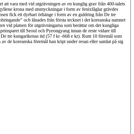
het att vara med vid utgrävningen av en kunglig grav från 400-talets
yllene krona med utsmyckningar i form av fenixfåglar grävdes
n fick ett dyrbart örhänge i form av en guldring från De tre
ringande" och lånades från första tecknet i det koreanska namnet
ten vid platsen för utgrävningarna som berättar om det kungliga
rinsparet till Seoul och Pyeongyang innan de reste vidare till
e tre kungarikenas tid (57 f kr -668 e kr). Runt 10 föremål som
 av de koreanska föremål han köpt under resan eller samlat på sig