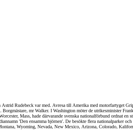
ch Astrid Rudebeck var med. Avresa till Amerika med motorfartyget Gr
gen. Borgmästare, mr Walker. I Washington möter de utrikesminister Fra
cester, Mass, hade därvarande svenska nationalförbund ordnat en stor 
ndiannamn 'Den ensamma björnen'. De besökte flera nationalparker och
 Montana, Wyoming, Nevada, New Mexico, Arizona, Colorado, Kaliforn