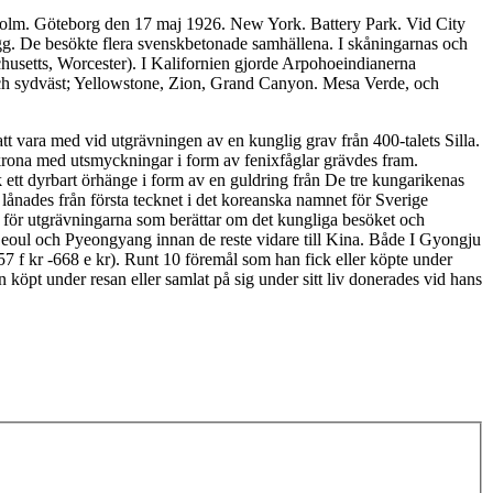
holm. Göteborg den 17 maj 1926. New York. Battery Park. Vid City
ogg. De besökte flera svenskbetonade samhällena. I skåningarnas och
usetts, Worcester). I Kalifornien gjorde Arpohoeindianerna
och sydväst; Yellowstone, Zion, Grand Canyon. Mesa Verde, och
att vara med vid utgrävningen av en kunglig grav från 400-talets Silla.
ona med utsmyckningar i form av fenixfåglar grävdes fram.
tt dyrbart örhänge i form av en guldring från De tre kungarikenas
nades från första tecknet i det koreanska namnet för Sverige
n för utgrävningarna som berättar om det kungliga besöket och
l Seoul och Pyeongyang innan de reste vidare till Kina. Både I Gyongju
7 f kr -668 e kr). Runt 10 föremål som han fick eller köpte under
köpt under resan eller samlat på sig under sitt liv donerades vid hans