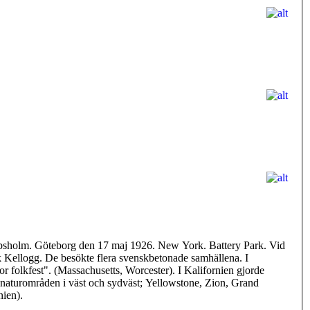
ipsholm. Göteborg den 17 maj 1926. New York. Battery Park. Vid
nk Kellogg. De besökte flera svenskbetonade samhällena. I
folkfest". (Massachusetts, Worcester). I Kalifornien gjorde
 naturområden i väst och sydväst; Yellowstone, Zion, Grand
ien).