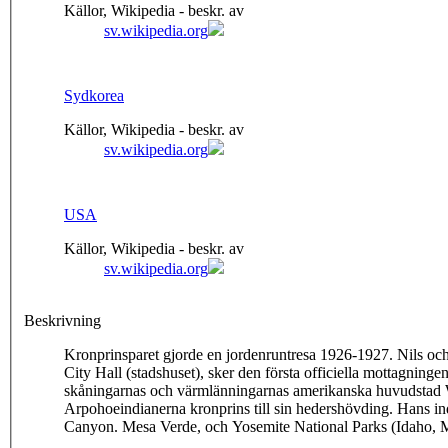
Källor, Wikipedia - beskr. av
sv.wikipedia.org
Sydkorea
Källor, Wikipedia - beskr. av
sv.wikipedia.org
USA
Källor, Wikipedia - beskr. av
sv.wikipedia.org
Beskrivning
Kronprinsparet gjorde en jordenruntresa 1926-1927. Nils o
City Hall (stadshuset), sker den första officiella mottagnin
skåningarnas och värmlänningarnas amerikanska huvudstad Wor
Arpohoeindianerna kronprins till sin hedershövding. Hans i
Canyon. Mesa Verde, och Yosemite National Parks (Idaho,