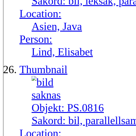
Sakord:
bil, leksak, par
Location:
Asien, Java
Person:
Lind, Elisabet
Thumbnail
Objekt:
PS.0816
Sakord:
bil, parallellsa
Location: