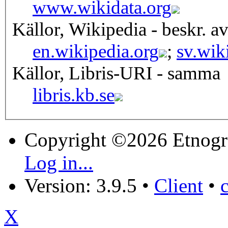
www.wikidata.org
Källor, Wikipedia - beskr. a
en.wikipedia.org
;
sv.wik
Källor, Libris-URI - samma
libris.kb.se
Copyright ©2026 Etnogr
Log in...
Version: 3.9.5
•
Client
•
X