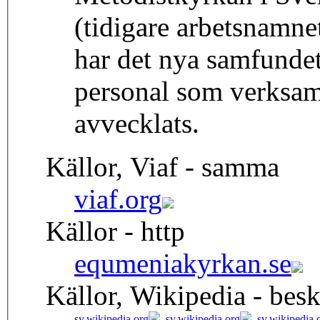
(tidigare arbetsnamn
har det nya samfundet 
personal som verksam
avvecklats.
Källor, Viaf - samma
viaf.org
Källor - http
equmeniakyrkan.se
Källor, Wikipedia - besk
sv.wikipedia.org
,
sv.wikipedia.org
,
sv.wikipedia.