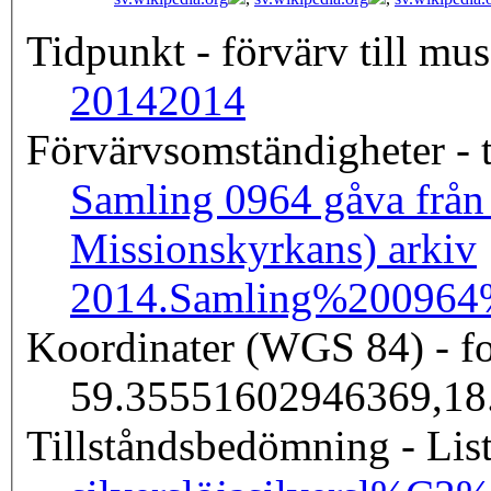
Tidpunkt - förvärv till mus
2014
2014
Förvärvsomständigheter - t
Samling 0964 gåva från
Missionskyrkans) arkiv
2014.
Samling%200964
Koordinater (WGS 84) - fo
59.35551602946369,18
Tillståndsbedömning - Lis