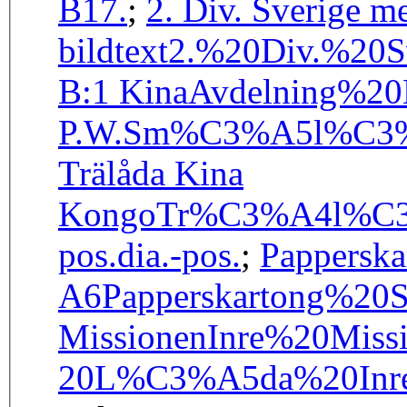
B17.
;
2. Div. Sverige m
bildtext
2.%20Div.%20S
B:1 Kina
Avdelning%2
P.W.
Sm%C3%A5l%C3%A
Trälåda Kina
Kongo
Tr%C3%A4l%C3
pos.
dia.-pos.
;
Pappersk
A6
Papperskartong%2
Missionen
Inre%20Miss
20
L%C3%A5da%20Inre