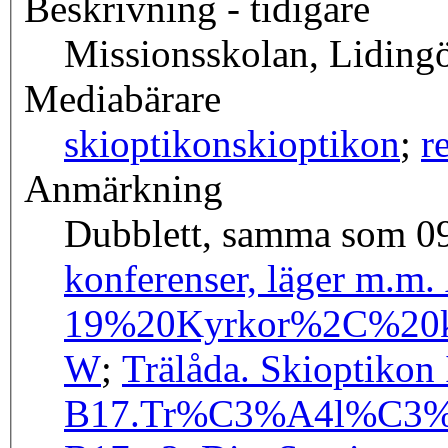
Beskrivning - tidigare
Missionsskolan, Liding
Mediabärare
skioptikon
skioptikon
;
r
Anmärkning
Dubblett, samma som 0
konferenser, läger m.m
19%20Kyrkor%2C%20
W
;
Trälåda. Skioptikon
B17.
Tr%C3%A4l%C3%A