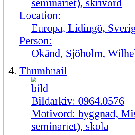
seminariet), skrivord
Location:
Europa, Lidingö, Sveri
Person:
Okänd, Sjöholm, Wilhe
Thumbnail
Bildarkiv:
0964.0576
Motivord:
byggnad, Mis
seminariet), skola