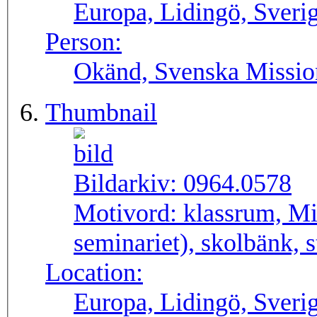
Europa, Lidingö, Sveri
Person:
Okänd, Svenska Missio
Thumbnail
Bildarkiv:
0964.0578
Motivord:
klassrum, Mi
seminariet), skolbänk, 
Location:
Europa, Lidingö, Sveri