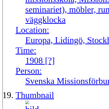
seminariet), möbler, rum
väggklocka
Location:
Europa, Lidingö, Stock
Time:
1908 [?]
Person:
Svenska Missionsförbu
Thumbnail