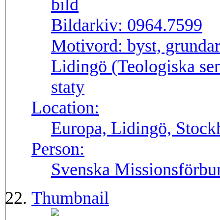
Bildarkiv:
0964.7599
Motivord:
byst, grunda
Lidingö (Teologiska se
staty
Location:
Europa, Lidingö, Stock
Person:
Svenska Missionsförbun
Thumbnail