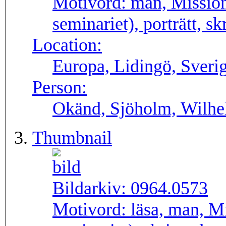
Motivord:
man, Mission
seminariet), porträtt, s
Location:
Europa, Lidingö, Sveri
Person:
Okänd, Sjöholm, Wilhe
Thumbnail
Bildarkiv:
0964.0573
Motivord:
läsa, man, M