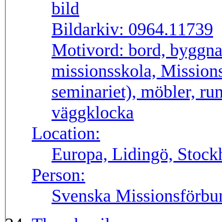
Bildarkiv:
0964.11739
Motivord:
bord, byggnad
missionsskola, Mission
seminariet), möbler, rum
väggklocka
Location:
Europa, Lidingö, Stock
Person:
Svenska Missionsförbu