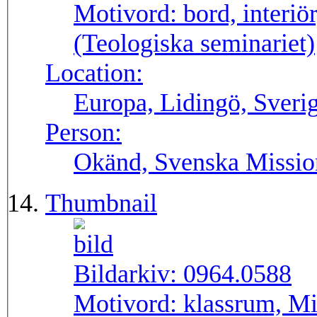
Motivord:
bord, interiö
(Teologiska seminariet)
Location:
Europa, Lidingö, Sveri
Person:
Okänd, Svenska Missio
Thumbnail
Bildarkiv:
0964.0588
Motivord:
klassrum, Mi