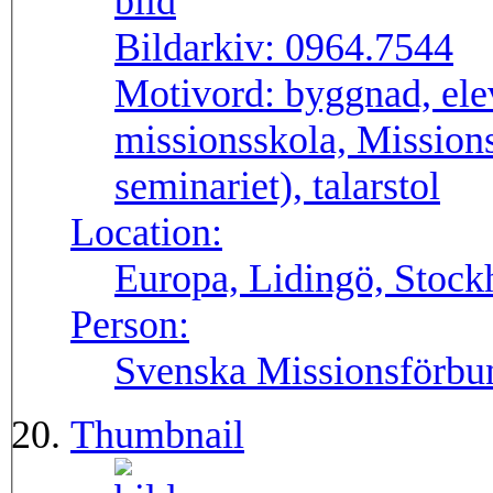
Bildarkiv:
0964.7544
Motivord:
byggnad, elev
missionsskola, Mission
seminariet), talarstol
Location:
Europa, Lidingö, Stock
Person:
Svenska Missionsförbun
Thumbnail