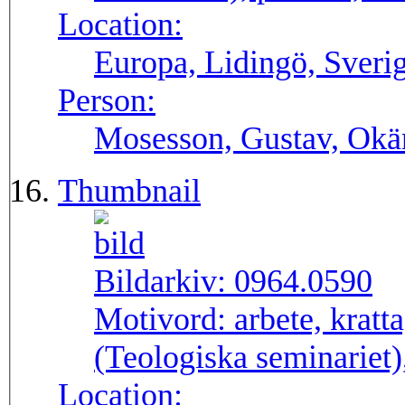
Location:
Europa, Lidingö, Sveri
Person:
Mosesson, Gustav, Okä
Thumbnail
Bildarkiv:
0964.0590
Motivord:
arbete, kratt
(Teologiska seminariet)
Location: