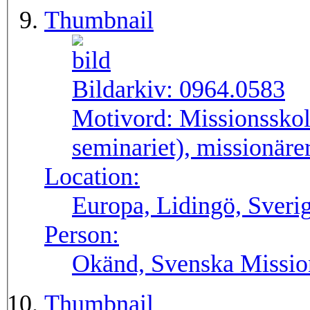
Thumbnail
Bildarkiv:
0964.0583
Motivord:
Missionsskol
seminariet), missionärer
Location:
Europa, Lidingö, Sveri
Person:
Okänd, Svenska Missio
Thumbnail