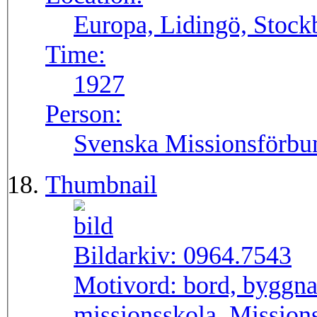
Europa, Lidingö, Stock
Time:
1927
Person:
Svenska Missionsförbu
Thumbnail
Bildarkiv:
0964.7543
Motivord:
bord, byggnad
missionsskola, Mission