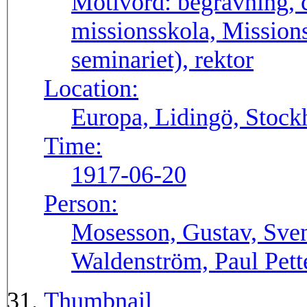
Motivord:
begravning, c
missionsskola, Mission
seminariet), rektor
Location:
Europa, Lidingö, Stock
Time:
1917-06-20
Person:
Mosesson, Gustav, Sven
Waldenström, Paul Pett
Thumbnail