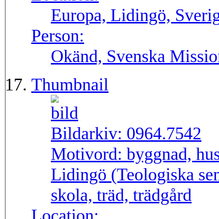
Europa, Lidingö, Sveri
Person:
Okänd, Svenska Missio
Thumbnail
Bildarkiv:
0964.7542
Motivord:
byggnad, hus
Lidingö (Teologiska sem
skola, träd, trädgård
Location: