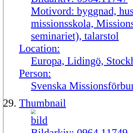
Motivord:
byggnad, hus,
missionsskola, Mission
seminariet), talarstol
Location:
Europa, Lidingö, Stock
Person:
Svenska Missionsförbu
Thumbnail
Bildarkiv:
0964.11749