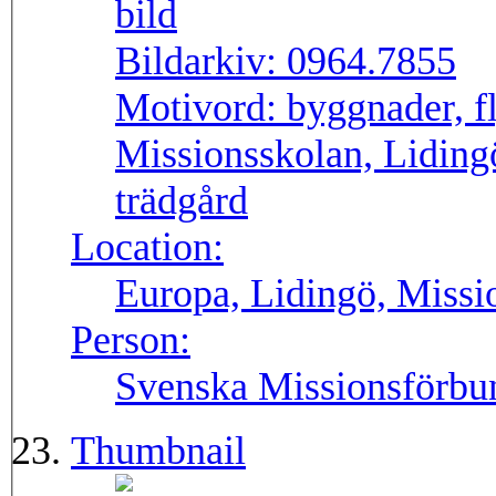
Bildarkiv:
0964.7855
Motivord:
byggnader, f
Missionsskolan, Lidingö
trädgård
Location:
Europa, Lidingö, Missi
Person:
Svenska Missionsförbu
Thumbnail