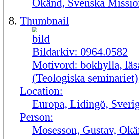
Okänd, Svenska Missio
Thumbnail
Bildarkiv:
0964.0582
Motivord:
bokhylla, lä
(Teologiska seminariet)
Location:
Europa, Lidingö, Sveri
Person:
Mosesson, Gustav, Okä