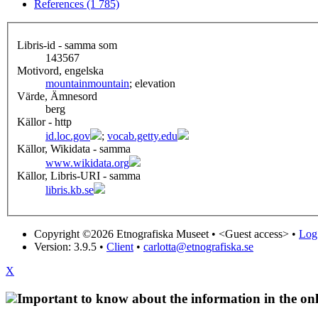
References (1 785)
Libris-id - samma som
143567
Motivord, engelska
mountain
mountain
; elevation
Värde, Ämnesord
berg
Källor - http
id.loc.gov
;
vocab.getty.edu
Källor, Wikidata - samma
www.wikidata.org
Källor, Libris-URI - samma
libris.kb.se
Copyright ©2026 Etnografiska Museet •
<Guest access>
•
Log 
Version: 3.9.5
•
Client
•
carlotta@etnografiska.se
X
Important to know about the information in the onl