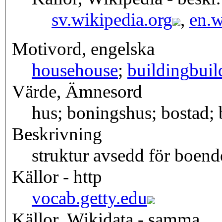
sv.wikipedia.org
,
en.w
Motivord, engelska
house
house
;
building
buil
Värde, Ämnesord
hus; boningshus; bostad; 
Beskrivning
struktur avsedd för boend
Källor - http
vocab.getty.edu
Källor, Wikidata - samma