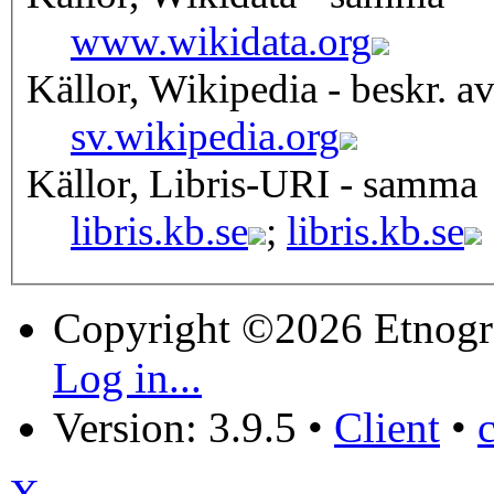
www.wikidata.org
Källor, Wikipedia - beskr. a
sv.wikipedia.org
Källor, Libris-URI - samma
libris.kb.se
;
libris.kb.se
Copyright ©2026 Etnogr
Log in...
Version: 3.9.5
•
Client
•