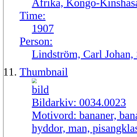
Afrika, Kongo-Kinshas
Time:
1907
Person:
Lindström, Carl Johan,
Thumbnail
Bildarkiv:
0034.0023
Motivord:
bananer, ban
hyddor, man, pisangkla