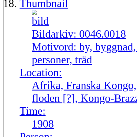
Thumbnail
Bildarkiv:
0046.0018
Motivord:
by, byggnad,
personer, träd
Location:
Afrika, Franska Kongo, 
floden [?], Kongo-Braz
Time:
1908
Person: