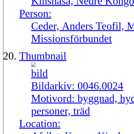
Kinshasa, Nedre Kong
Person:
Ceder, Anders Teofil, 
Missionsförbundet
Thumbnail
Bildarkiv:
0046.0024
Motivord:
byggnad, hyd
personer, träd
Location: