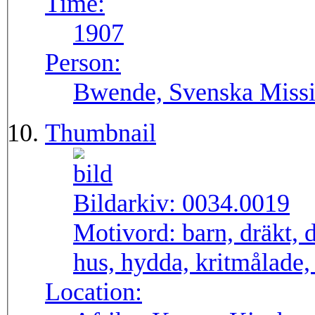
Time:
1907
Person:
Bwende, Svenska Missio
Thumbnail
Bildarkiv:
0034.0019
Motivord:
barn, dräkt, 
hus, hydda, kritmålade,
Location: