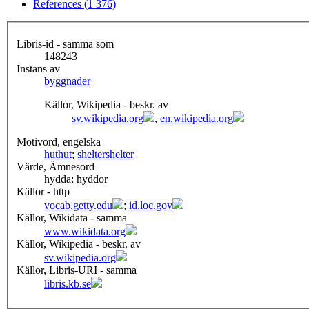
References (1 376)
Libris-id - samma som
148243
Instans av
byggnader
Källor, Wikipedia - beskr. av
sv.wikipedia.org
,
en.wikipedia.org
Motivord, engelska
hut
hut
;
shelter
shelter
Värde, Ämnesord
hydda; hyddor
Källor - http
vocab.getty.edu
;
id.loc.gov
Källor, Wikidata - samma
www.wikidata.org
Källor, Wikipedia - beskr. av
sv.wikipedia.org
Källor, Libris-URI - samma
libris.kb.se