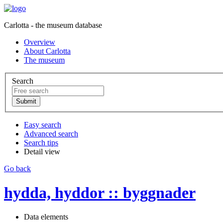
Carlotta - the museum database
Overview
About Carlotta
The museum
Search
Easy search
Advanced search
Search tips
Detail view
Go back
hydda, hyddor :: byggnader
Data elements