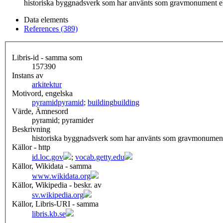
historiska byggnadsverk som har använts som gravmonument el
Data elements
References (389)
Libris-id - samma som
157390
Instans av
arkitektur
Motivord, engelska
pyramid
pyramid
;
building
building
Värde, Ämnesord
pyramid; pyramider
Beskrivning
historiska byggnadsverk som har använts som gravmonument
Källor - http
id.loc.gov
;
vocab.getty.edu
Källor, Wikidata - samma
www.wikidata.org
Källor, Wikipedia - beskr. av
sv.wikipedia.org
Källor, Libris-URI - samma
libris.kb.se