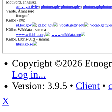
Motivord, engelska
activity
activity
;
photography
photography
;
photograph
photog
Värde, Ämnesord
fotografi
Källor - http
id.loc.gov
;
id.loc.gov
;
vocab.getty.edu
;
vocab.getty.e
Källor, Wikidata - samma
www.wikidata.org
;
www.wikidata.org
Källor, Libris-URI - samma
libris.kb.se
Copyright ©2026 Etnogr
Log in...
Version: 3.9.5
•
Client
•
X