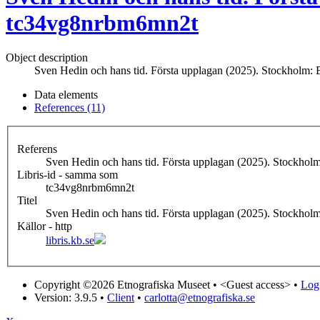
tc34vg8nrbm6mn2t
Object description
Sven Hedin och hans tid. Första upplagan (2025). Stockholm: 
Data elements
References (11)
Referens
Sven Hedin och hans tid. Första upplagan (2025). Stockholm
Libris-id - samma som
tc34vg8nrbm6mn2t
Titel
Sven Hedin och hans tid. Första upplagan (2025). Stockholm
Källor - http
libris.kb.se
Copyright ©2026 Etnografiska Museet •
<Guest access>
•
Log 
Version: 3.9.5
•
Client
•
carlotta@etnografiska.se