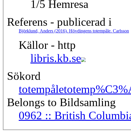
1/5 Hemresa
Referens - publicerad i
Björklund, Anders (2016). Hövdingens totempåle. Carlsson
Källor - http
libris.kb.se
Sökord
totempåle
totemp%C3%
Belongs to Bildsamling
0962 :: British Colu