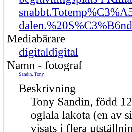
snabbt.
Totemp%C3%A5
dalen.%20S%C3%B6nde
Mediabärare
digital
digital
Namn - fotograf
Sandin, Tony
Beskrivning
Tony Sandin, född 12 
oglala lakota (en av 
visats i flera utställ