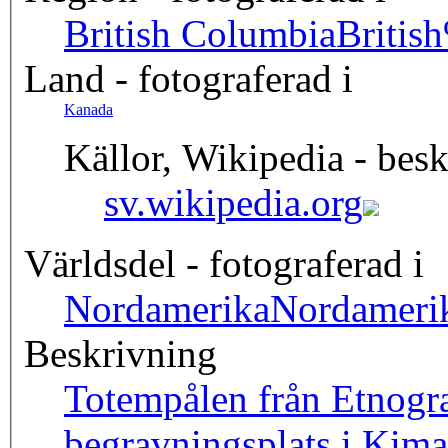
British Columbia
Britis
Land - fotograferad i
Kanada
Källor, Wikipedia - besk
sv.wikipedia.org
Världsdel - fotograferad i
Nordamerika
Nordameri
Beskrivning
Totempålen från Etnogra
begravningsplats i Kima