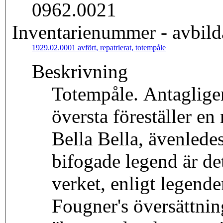
0962.0021
Inventarienummer - avbild
1929.02.0001 avfört, repatrierat, totempåle
Beskrivning
Totempåle. Antagligen
översta föreställer e
Bella Bella, ävenledes
bifogade legend är de
verket, enligt legende
Fougner's översättnin