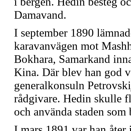
i bergen. Hedin besteg o
Damavand.
I september 1890 lämnad
karavanvägen mot Mashh
Bokhara, Samarkand innan
Kina. Där blev han god 
generalkonsuln Petrovski
rådgivare. Hedin skulle f
och använda staden som b
I mars 1891 var han åter