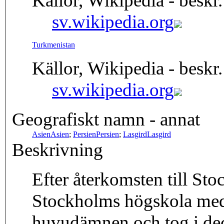
Källor, Wikipedia - beskr.
sv.wikipedia.org
Turkmenistan
Källor, Wikipedia - beskr.
sv.wikipedia.org
Geografiskt namn - annat
Asien
Asien
;
Persien
Persien
;
Lasgird
Lasgird
Beskrivning
Efter återkomsten till St
Stockholms högskola med
huvudämnen och tog i de