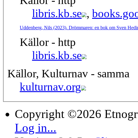
Källor - http
libris.kb.se
,
books.goo
Uddenberg, Nils (2023). Drömmaren: en bok om Sven Hedin
Källor - http
libris.kb.se
Källor, Kulturnav - samma
kulturnav.org
Copyright ©2026 Etnogr
Log in...