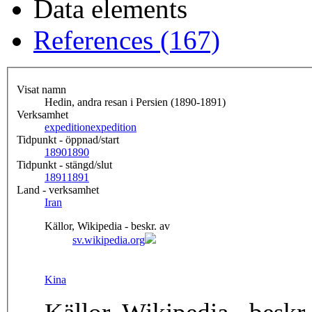
Data elements
References (167)
Visat namn
Hedin, andra resan i Persien (1890-1891)
Verksamhet
expedition
expedition
Tidpunkt - öppnad/start
1890
1890
Tidpunkt - stängd/slut
1891
1891
Land - verksamhet
Iran
Källor, Wikipedia - beskr. av
sv.wikipedia.org
Kina