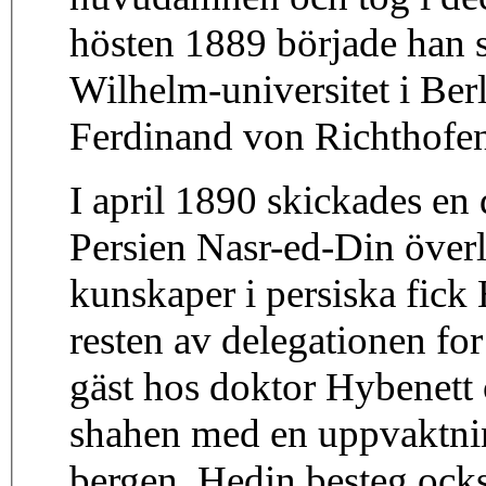
hösten 1889 började han s
Wilhelm-universitet i Ber
Ferdinand von Richthofen
I april 1890 skickades en d
Persien Nasr-ed-Din över
kunskaper i persiska fick
resten av delegationen f
gäst hos doktor Hybenett o
shahen med en uppvaktnin
bergen. Hedin besteg ock