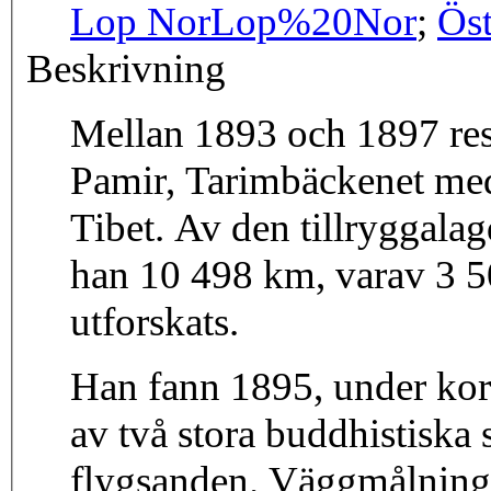
Lop Nor
Lop%20Nor
;
Öst
Beskrivning
Mellan 1893 och 1897 re
Pamir, Tarimbäckenet me
Tibet. Av den tillryggala
han 10 498 km, varav 3 5
utforskats.
Han fann 1895, under kor
av två stora buddhistiska 
flygsanden. Väggmålningar