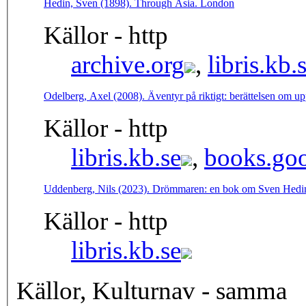
Hedin, Sven (1898). Through Asia. London
Källor - http
archive.org
,
libris.kb.
Odelberg, Axel (2008). Äventyr på riktigt: berättelsen om 
Källor - http
libris.kb.se
,
books.goo
Uddenberg, Nils (2023). Drömmaren: en bok om Sven Hedin
Källor - http
libris.kb.se
Källor, Kulturnav - samma