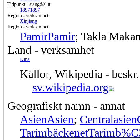
Tidpunkt - stängd/slut
1897
1897
Region - verksamhet
Xinjiang
Region - verksamhet
Pamir
Pamir
; Takla Maka
Land - verksamhet
Kina
Källor, Wikipedia - beskr.
sv.wikipedia.org
Geografiskt namn - annat
Asien
Asien
;
Centralasien
Tarimbäckenet
Tarimb%C