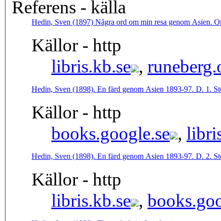
Referens - källa
Hedin, Sven (1897) Några ord om min resa genom Asien. Or
Källor - http
libris.kb.se
,
runeberg.
Hedin, Sven (1898). En färd genom Asien 1893-97. D. 1. S
Källor - http
books.google.se
,
libri
Hedin, Sven (1898). En färd genom Asien 1893-97. D. 2. S
Källor - http
libris.kb.se
,
books.goo