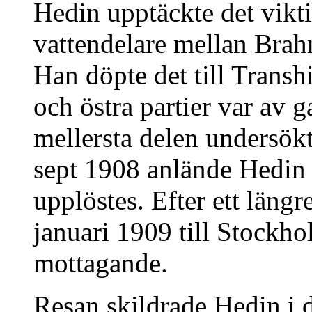
Hedin upptäckte det vikt
vattendelare mellan Brah
Han döpte det till Transh
och östra partier var av
mellersta delen undersök
sept 1908 anlände Hedin t
upplöstes. Efter ett läng
januari 1909 till Stockhol
mottagande.
Resan skildrade Hedin i 