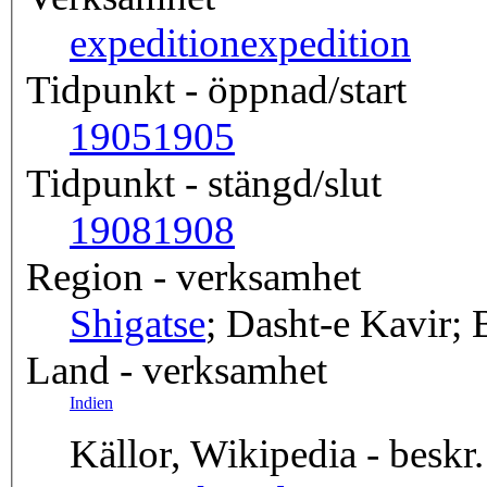
expedition
expedition
Tidpunkt - öppnad/start
1905
1905
Tidpunkt - stängd/slut
1908
1908
Region - verksamhet
Shigatse
; Dasht-e Kavir;
Land - verksamhet
Indien
Källor, Wikipedia - beskr.