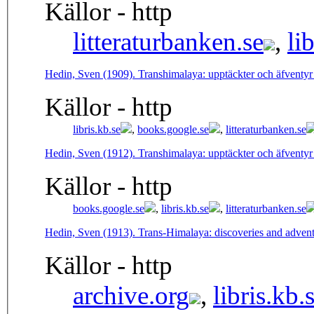
Källor - http
litteraturbanken.se
,
li
Hedin, Sven (1909). Transhimalaya: upptäckter och äfventyr i
Källor - http
libris.kb.se
,
books.google.se
,
litteraturbanken.se
Hedin, Sven (1912). Transhimalaya: upptäckter och äfventyr i
Källor - http
books.google.se
,
libris.kb.se
,
litteraturbanken.se
Hedin, Sven (1913). Trans-Himalaya: discoveries and adventu
Källor - http
archive.org
,
libris.kb.