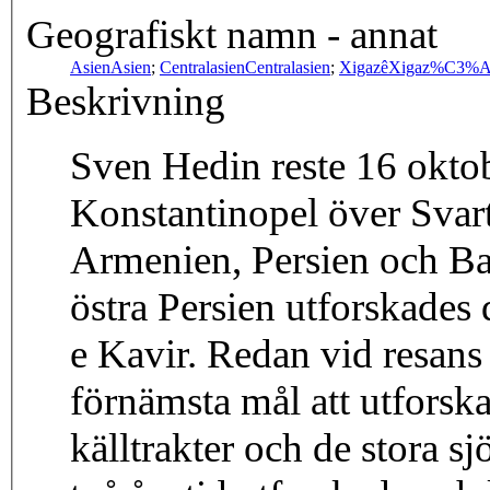
Geografiskt namn - annat
Asien
Asien
;
Centralasien
Centralasien
;
Xigazê
Xigaz%C3%
Beskrivning
Sven Hedin reste 16 oktob
Konstantinopel över Svar
Armenien, Persien och Balu
östra Persien utforskades
e Kavir. Redan vid resans
förnämsta mål att utfors
källtrakter och de stora sj