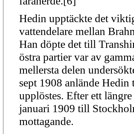
fåraherde.[6]
Hedin upptäckte det vikt
vattendelare mellan Brahm
Han döpte det till Transh
östra partier var av gamm
mellersta delen undersökt
sept 1908 anlände Hedin t
upplöstes. Efter ett längr
januari 1909 till Stockholm
mottagande.