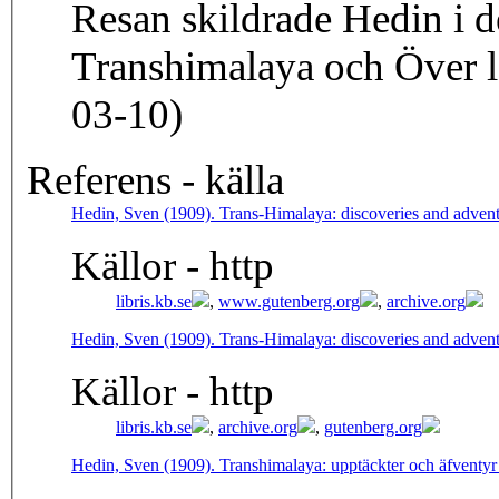
Resan skildrade Hedin i d
Transhimalaya och Över la
03-10)
Referens - källa
Hedin, Sven (1909). Trans-Himalaya: discoveries and adventu
Källor - http
libris.kb.se
,
www.gutenberg.org
,
archive.org
Hedin, Sven (1909). Trans-Himalaya: discoveries and adventu
Källor - http
libris.kb.se
,
archive.org
,
gutenberg.org
Hedin, Sven (1909). Transhimalaya: upptäckter och äfventyr i