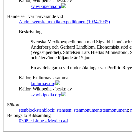
Källor, Wikipedia - beskr. av
sv.wikipedia.org
Händelse - var närvarande vid
Andra svenska mexikoexpeditionen (1934-1935)
Beskrivning
Svenska Mexikoexpeditionen med Sigvald Linné och Gös
Anderberg och Gerhard Lindblom. Ekonomiskt stöd erh
(Vegastipendiet), Stiftelsen Lars Hiertas Minnesfond
och återvände följande år 15 juni.
Källor, Kulturnav - samma
kulturnav.org
Källor, Wikipedia - beskr. av
sv.wikipedia.org
Sökord
stenblock
stenblock
;
sten
sten
;
stenmonument
stenmonument
;
Belongs to Bildsamling
0308 :: Linné - Mexico a-f