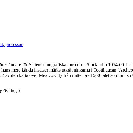
t, professor
föreståndare för Statens etnografiska museum i Stockholm 1954-66. L. in
and hans mera kända insatser märks utgrävningarna i Teotihuacán (Arche
 av den karta över Mexico City från mitten av 1500-talet som finns i U
tgrävningar.