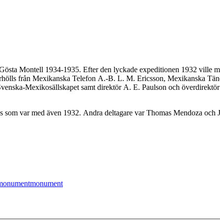
ta Montell 1934-1935. Efter den lyckade expeditionen 1932 ville man 
ölls från Mexikanska Telefon A.-B. L. M. Ericsson, Mexikanska Tänds
, Svenska-Mexikosällskapet samt direktör A. E. Paulson och överdirek
En av d
monument
monument