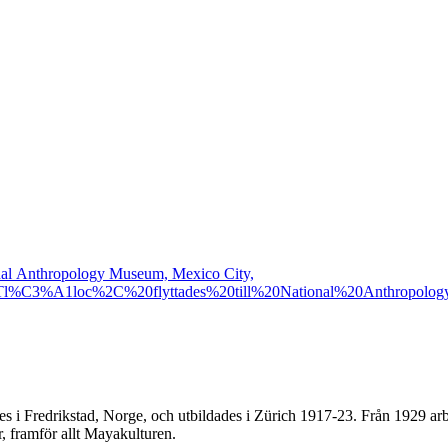
tional Anthropology Museum, Mexico City,
0Tl%C3%A1loc%2C%20flyttades%20till%20National%20Anthrop
 i Fredrikstad, Norge, och utbildades i Zürich 1917-23. Från 1929 arbe
r, framför allt Mayakulturen.