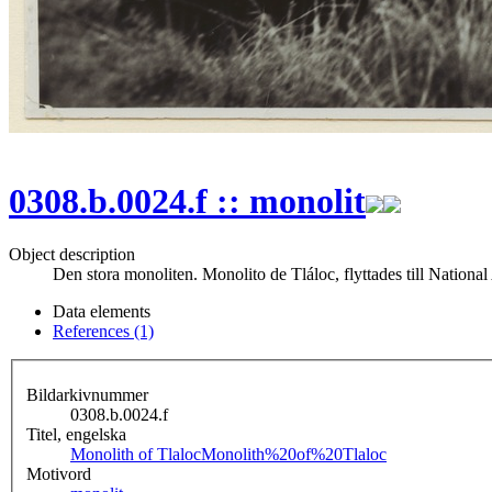
0308.b.0024.f :: monolit
Object description
Den stora monoliten. Monolito de Tláloc, flyttades till Natio
Data elements
References (1)
Bildarkivnummer
0308.b.0024.f
Titel, engelska
Monolith of Tlaloc
Monolith%20of%20Tlaloc
Motivord