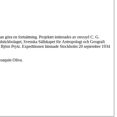
göra en fortsättning. Projektet initierades av envoyé C. G.
tickbolaget, Svenska Sällskapet för Antropologi och Geografi
tör Björn Prytz. Expeditionen lämnade Stockholm 20 september 1934
eltagarna vid undersökningar var Porfiric Reyes som var med även 1932. Andra deltagare var Thomas Mendoza och Joaquin Oliva.