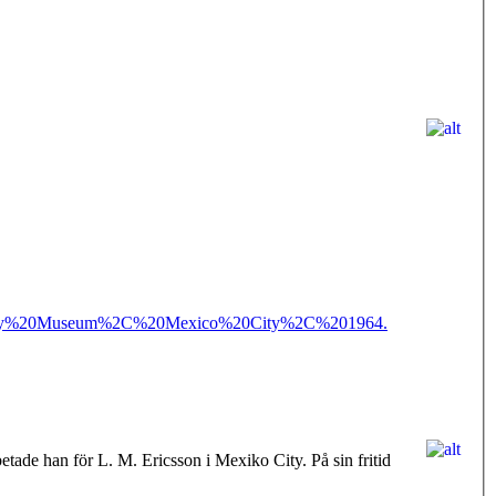
ology%20Museum%2C%20Mexico%20City%2C%201964.
tade han för L. M. Ericsson i Mexiko City. På sin fritid