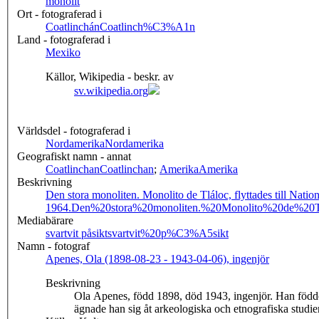
monolit
Ort - fotograferad i
Coatlinchán
Coatlinch%C3%A1n
Land - fotograferad i
Mexiko
Källor, Wikipedia - beskr. av
sv.wikipedia.org
Världsdel - fotograferad i
Nordamerika
Nordamerika
Geografiskt namn - annat
Coatlinchan
Coatlinchan
;
Amerika
Amerika
Beskrivning
Den stora monoliten. Monolito de Tláloc, flyttades till Na
1964.
Den%20stora%20monoliten.%20Monolito%20de%2
Mediabärare
svartvit påsikt
svartvit%20p%C3%A5sikt
Namn - fotograf
Apenes, Ola (1898-08-23 - 1943-04-06), ingenjör
Beskrivning
Ola Apenes, född 1898, död 1943, ingenjör. Han föddes
ägnade han sig åt arkeologiska och etnografiska studie