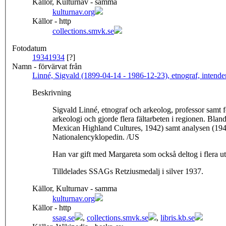
Källor, Kulturnav - samma
kulturnav.org
Källor - http
collections.smvk.se
Fotodatum
1934
1934
[?]
Namn - förvärvat från
Linné, Sigvald (1899-04-14 - 1986-12-23), etnograf, intenden
Beskrivning
Sigvald Linné, etnograf och arkeolog, professor samt 
arkeologi och gjorde flera fältarbeten i regionen. Bl
Mexican Highland Cultures, 1942) samt analysen (1948)
Nationalencyklopedin. /US
Han var gift med Margareta som också deltog i flera u
Tilldelades SSAGs Retziusmedalj i silver 1937.
Källor, Kulturnav - samma
kulturnav.org
Källor - http
ssag.se
,
collections.smvk.se
,
libris.kb.se