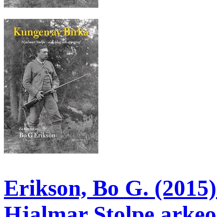
Erikson, Bo G. (2015
Hjalmar Stolpe arkeol