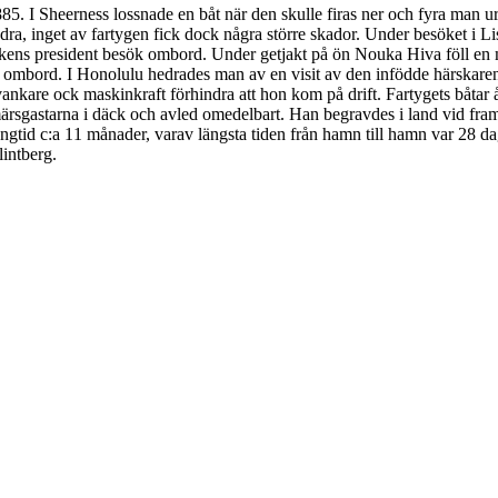
. I Sheerness lossnade en båt när den skulle firas ner och fyra man ur
Hydra, inget av fartygen fick dock några större skador. Under besöket
kens president besök ombord. Under getjakt på ön Nouka Hiva föll en m
ombord. I Honolulu hedrades man av en visit av den infödde härskaren
nkare ock maskinkraft förhindra att hon kom på drift. Fartygets båtar 
ärsgastarna i däck och avled omedelbart. Han begravdes i land vid framk
gångtid c:a 11 månader, varav längsta tiden från hamn till hamn var 28 
intberg.