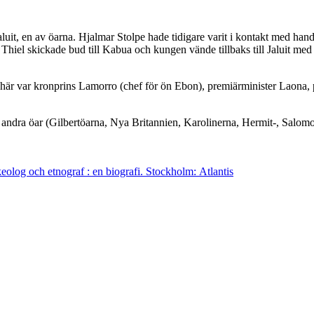
luit, en av öarna. Hjalmar Stolpe hade tidigare varit i kontakt med h
 Thiel skickade bud till Kabua och kungen vände tillbaks till Jaluit med
 här var kronprins Lamorro (chef för ön Ebon), premiärminister Laona
andra öar (Gilbertöarna, Nya Britannien, Karolinerna, Hermit-, Salomo
olog och etnograf : en biografi. Stockholm: Atlantis