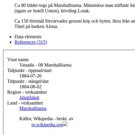
Ca 80 bilder togs på Marshallöarna. Människor man träffade hä
(ägare av hotell Union), hövding Loiak.
Ca 150 föremål förvärvades genom köp och byten, flera från an
Thiel på barken Alona.
Data elements
References (315)
Visat namn
Vanadis - 08 Marshallöarna
Tidpunkt - öppnad/start
1884-07-26
Tidpunkt - stängd/slut
1884-08-02
Region - verksamhet
Jaluit
Jaluit
Land - verksamhet
Marshallöarna
Källor, Wikipedia - beskr. av
sv.wikipedia.org