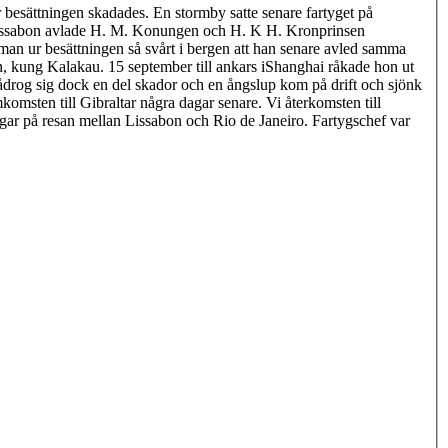
 besättningen skadades. En stormby satte senare fartyget på
 i Lissabon avlade H. M. Konungen och H. K H. Kronprinsen
an ur besättningen så svårt i bergen att han senare avled samma
, kung Kalakau. 15 september till ankars iShanghai råkade hon ut
ådrog sig dock en del skador och en ångslup kom på drift och sjönk
omsten till Gibraltar några dagar senare. Vi återkomsten till
dagar på resan mellan Lissabon och Rio de Janeiro. Fartygschef var