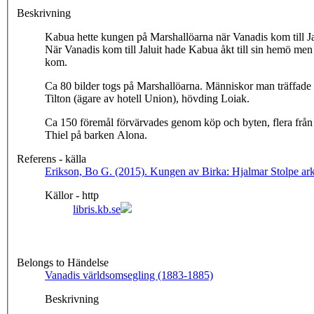
Beskrivning
Kabua hette kungen på Marshallöarna när Vanadis kom till Ja
När Vanadis kom till Jaluit hade Kabua åkt till sin hemö men
kom.
Ca 80 bilder togs på Marshallöarna. Människor man träffade
Tilton (ägare av hotell Union), hövding Loiak.
Ca 150 föremål förvärvades genom köp och byten, flera från 
Thiel på barken Alona.
Referens - källa
Erikson, Bo G. (2015). Kungen av Birka: Hjalmar Stolpe arke
Källor - http
libris.kb.se
Belongs to Händelse
Vanadis världsomsegling (1883-1885)
Beskrivning