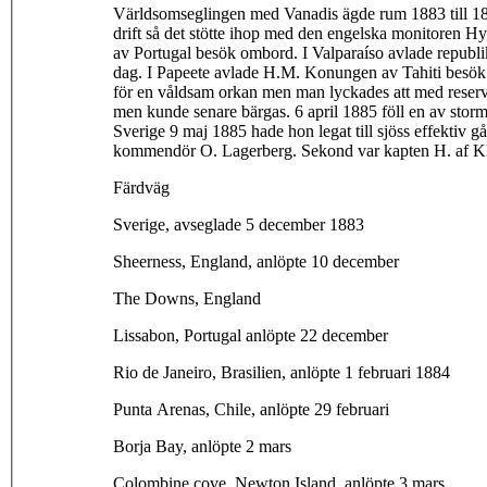
Världsomseglingen med Vanadis ägde rum 1883 till 1885
drift så det stötte ihop med den engelska monitoren 
av Portugal besök ombord. I Valparaíso avlade republi
dag. I Papeete avlade H.M. Konungen av Tahiti besök 
för en våldsam orkan men man lyckades att med reserva
men kunde senare bärgas. 6 april 1885 föll en av storm
Sverige 9 maj 1885 hade hon legat till sjöss effektiv 
kommendör O. Lagerberg. Sekond var kapten H. af Kl
Färdväg
Sverige, avseglade 5 december 1883
Sheerness, England, anlöpte 10 december
The Downs, England
Lissabon, Portugal anlöpte 22 december
Rio de Janeiro, Brasilien, anlöpte 1 februari 1884
Punta Arenas, Chile, anlöpte 29 februari
Borja Bay, anlöpte 2 mars
Colombine cove, Newton Island, anlöpte 3 mars