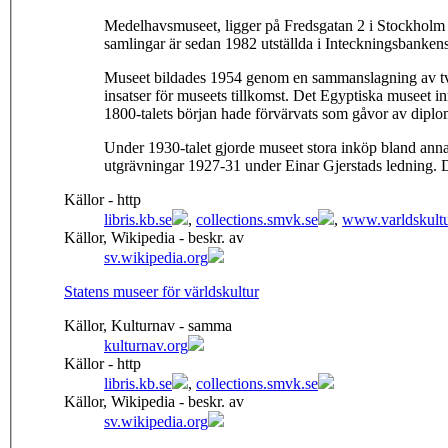
Medelhavsmuseet, ligger på Fredsgatan 2 i Stockholm 
samlingar är sedan 1982 utställda i Inteckningsbanken
Museet bildades 1954 genom en sammanslagning av två
insatser för museets tillkomst. Det Egyptiska museet 
1800-talets början hade förvärvats som gåvor av diplom
Under 1930-talet gjorde museet stora inköp bland ann
utgrävningar 1927-31 under Einar Gjerstads ledning. 
Källor - http
libris.kb.se
,
collections.smvk.se
,
www.varldskult
Källor, Wikipedia - beskr. av
sv.wikipedia.org
Statens museer för världskultur
Källor, Kulturnav - samma
kulturnav.org
Källor - http
libris.kb.se
,
collections.smvk.se
Källor, Wikipedia - beskr. av
sv.wikipedia.org