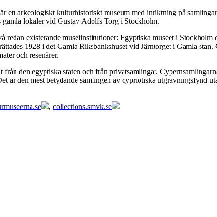
är ett arkeologiskt kulturhistoriskt museum med inriktning på samling
s gamla lokaler vid Gustav Adolfs Torg i Stockholm.
 redan existerande museiinstitutioner: Egyptiska museet i Stockholm
inrättades 1928 i det Gamla Riksbankshuset vid Järntorget i Gamla stan.
ater och resenärer.
at från den egyptiska staten och från privatsamlingar. Cypernsamling
Det är den mest betydande samlingen av cypriotiska utgrävningsfynd u
urmuseerna.se
,
collections.smvk.se