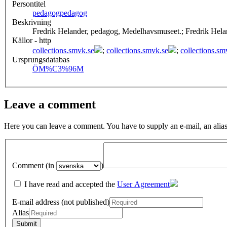
Persontitel
pedagog
pedagog
Beskrivning
Fredrik Helander, pedagog, Medelhavsmuseet.; Fredrik He
Källor - http
collections.smvk.se
;
collections.smvk.se
;
collections.sm
Ursprungsdatabas
ÖM
%C3%96M
Leave a comment
Here you can leave a comment. You have to supply an e-mail, an alias
Comment (in
)
I have read and accepted the
User Agreement
E-mail address (not published)
Alias