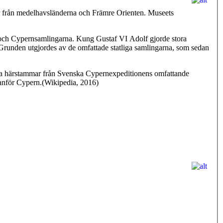
ar från medelhavsländerna och Främre Orienten. Museets
 och Cypernsamlingarna. Kung Gustaf VI Adolf gjorde stora
 Grunden utgjordes av de omfattade statliga samlingarna, som sedan
arna härstammar från Svenska Cypernexpeditionens omfattande
tanför Cypern.(Wikipedia, 2016)