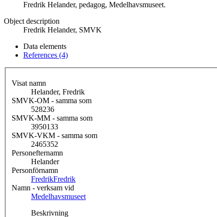
Fredrik Helander, pedagog, Medelhavsmuseet.
Object description
Fredrik Helander, SMVK
Data elements
References (4)
Visat namn
Helander, Fredrik
SMVK-OM - samma som
528236
SMVK-MM - samma som
3950133
SMVK-VKM - samma som
2465352
Personefternamn
Helander
Personförnamn
Fredrik
Fredrik
Namn - verksam vid
Medelhavsmuseet
Beskrivning