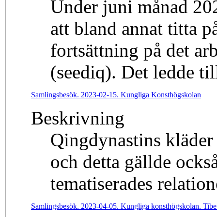
Under juni månad 202
att bland annat titta 
fortsättning på det a
(seediq). Det ledde t
Samlingsbesök. 2023-02-15. Kungliga Konsthögskolan
Beskrivning
Qingdynastins kläder -
och detta gällde ock
tematiserades relatio
Samlingsbesök. 2023-04-05. Kungliga konsthögskolan. Tib