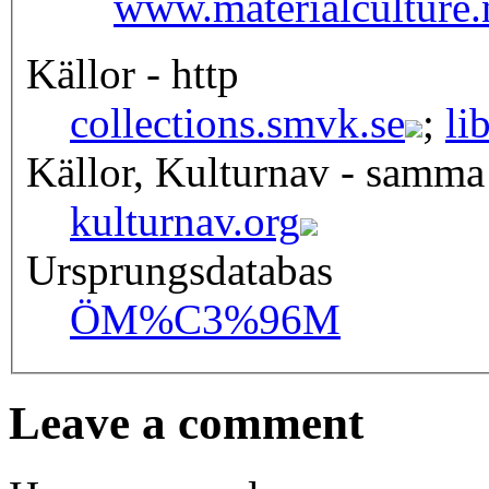
www.materialculture.
Källor - http
collections.smvk.se
;
li
Källor, Kulturnav - samma
kulturnav.org
Ursprungsdatabas
ÖM
%C3%96M
Leave a comment