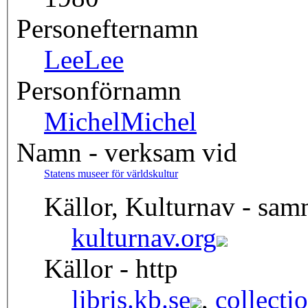
Personefternamn
Lee
Lee
Personförnamn
Michel
Michel
Namn - verksam vid
Statens museer för världskultur
Källor, Kulturnav - sa
kulturnav.org
Källor - http
libris.kb.se
,
collecti