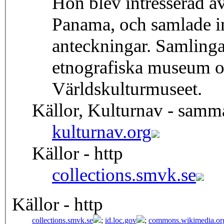
Hon blev intresserad a
Panama, och samlade i
anteckningar. Samlinga
etnografiska museum o
Världskulturmuseet.
Källor, Kulturnav - samm
kulturnav.org
Källor - http
collections.smvk.se
Källor - http
collections.smvk.se
;
id.loc.gov
;
commons.wikimedia.or