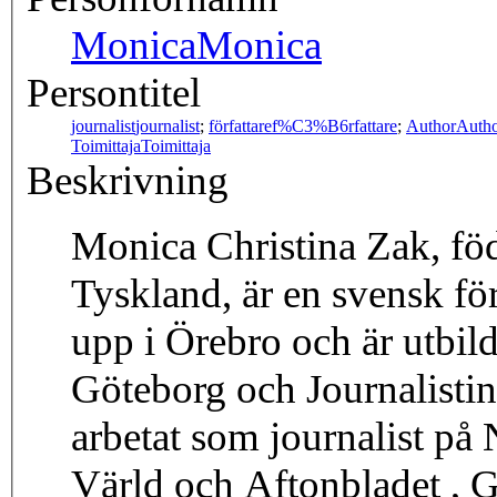
Monica
Monica
Persontitel
journalist
journalist
;
författare
f%C3%B6rfattare
;
Author
Auth
Toimittaja
Toimittaja
Beskrivning
Monica Christina Zak, föd
Tyskland, är en svensk för
upp i Örebro och är utbil
Göteborg och Journalistin
arbetat som journalist på
Värld och Aftonbladet , G