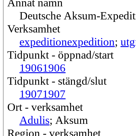
Annat namn
Deutsche Aksum-Expedit
Verksamhet
expedition
expedition
;
utg
Tidpunkt - öppnad/start
1906
1906
Tidpunkt - stängd/slut
1907
1907
Ort - verksamhet
Adulis
; Aksum
Region - verksamhet