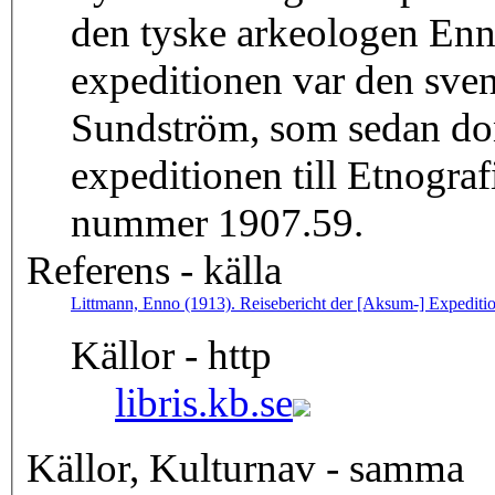
den tyske arkeologen Enn
expeditionen var den sve
Sundström, som sedan don
expeditionen till Etnogra
nummer 1907.59.
Referens - källa
Littmann, Enno (1913). Reisebericht der [Aksum-] Expeditio
Källor - http
libris.kb.se
Källor, Kulturnav - samma