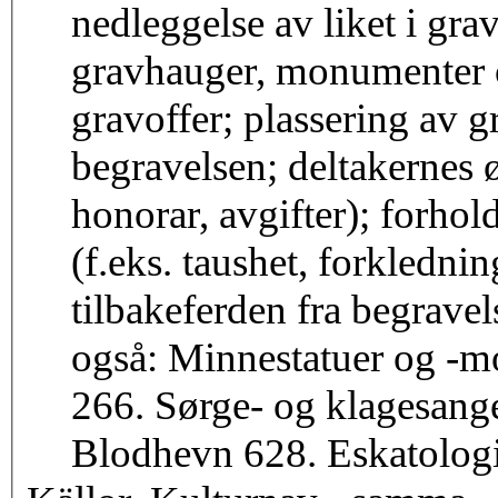
nedleggelse av liket i grave
gravhauger, monumenter o
gravoffer; plassering av g
begravelsen; deltakernes 
honorar, avgifter); forhol
(f.eks. taushet, forklednin
tilbakeferden fra begravel
også: Minnestatuer og -
266. Sørge- og klagesang
Blodhevn 628. Eskatologi 