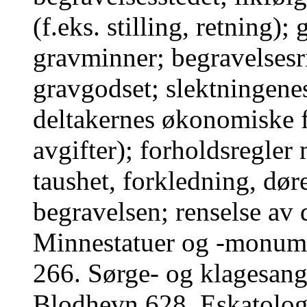
(f.eks. stilling, retning
gravminner; begravelsesri
gravgodset; slektningenes
deltakernes økonomiske fo
avgifter); forholdsregler 
taushet, forkledning, døre
begravelsen; renselse av 
Minnestatuer og -monum
266. Sørge- og klagesang
Blodhevn 628. Eskatologi