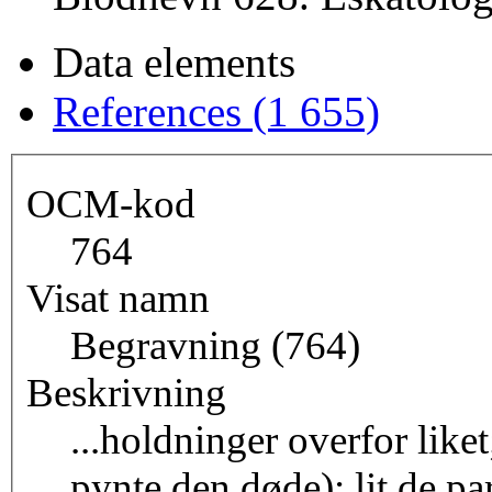
Data elements
References (1 655)
OCM-kod
764
Visat namn
Begravning (764)
Beskrivning
...holdninger overfor liket
pynte den døde); lit de p