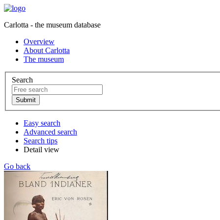
Carlotta - the museum database
Overview
About Carlotta
The museum
Search
Easy search
Advanced search
Search tips
Detail view
Go back