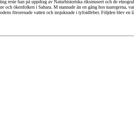
ång reste han på uppdrag av Naturhistoriska riksmuseet och de etnogra
re och ökenfolken i Sahara. M stannade än en gång hos tuaregerna, varef
flodens förorenade vatten och insjuknade i tyfoidfeber. Följden blev en l