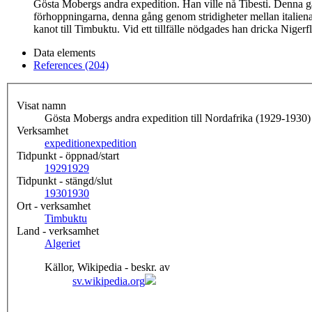
Gösta Mobergs andra expedition. Han ville nå Tibesti. Denna g
förhoppningarna, denna gång genom stridigheter mellan italiena
kanot till Timbuktu. Vid ett tillfälle nödgades han dricka Niger
Data elements
References (204)
Visat namn
Gösta Mobergs andra expedition till Nordafrika (1929-1930)
Verksamhet
expedition
expedition
Tidpunkt - öppnad/start
1929
1929
Tidpunkt - stängd/slut
1930
1930
Ort - verksamhet
Timbuktu
Land - verksamhet
Algeriet
Källor, Wikipedia - beskr. av
sv.wikipedia.org