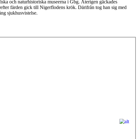
fiska och naturhistoriska museerna i Gbg. Återigen gäckades
ter färden gick till Nigerflodens krök. Därifrån tog han sig med
ång sjukhusvistelse.