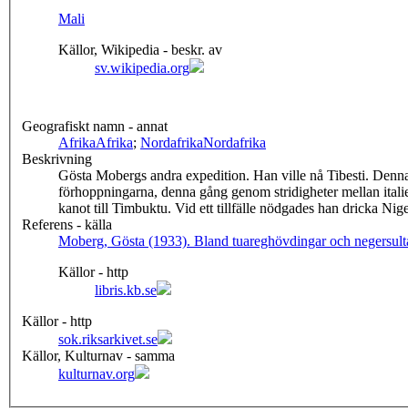
Mali
Källor, Wikipedia - beskr. av
sv.wikipedia.org
Geografiskt namn - annat
Afrika
Afrika
;
Nordafrika
Nordafrika
Beskrivning
Gösta Mobergs andra expedition. Han ville nå Tibesti. Denna
förhoppningarna, denna gång genom stridigheter mellan italie
kanot till Timbuktu. Vid ett tillfälle nödgades han dricka Nig
Referens - källa
Moberg, Gösta (1933). Bland tuareghövdingar och negersult
Källor - http
libris.kb.se
Källor - http
sok.riksarkivet.se
Källor, Kulturnav - samma
kulturnav.org