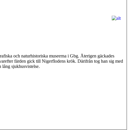
rafiska och naturhistoriska museerna i Gbg. Återigen gäckades
refter färden gick till Nigerflodens krök. Därifrån tog han sig med
n lång sjukhusvistelse.