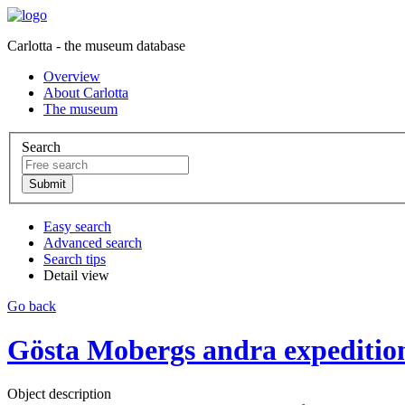
Carlotta - the museum database
Overview
About Carlotta
The museum
Search
Easy search
Advanced search
Search tips
Detail view
Go back
Gösta Mobergs andra expedition 
Object description