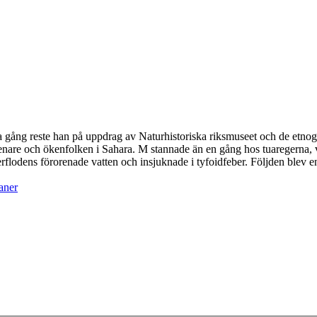
 gång reste han på uppdrag av Naturhistoriska riksmuseet och de etnog
nare och ökenfolken i Sahara. M stannade än en gång hos tuaregerna, va
erflodens förorenade vatten och insjuknade i tyfoidfeber. Följden blev e
aner