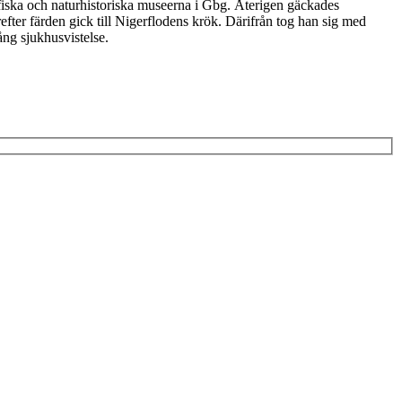
fiska och naturhistoriska museerna i Gbg. Återigen gäckades
ter färden gick till Nigerflodens krök. Därifrån tog han sig med
ång sjukhusvistelse.