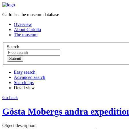
Carlotta - the museum database
Overview
About Carlotta
The museum
Search
Easy search
Advanced search
Search tips
Detail view
Go back
Gösta Mobergs andra expedition 
Object description