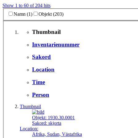
Show 1 to 60 of 204 hits
Namn (1)
Objekt (203)
Thumbnail
Inventarienummer
Sakord
Location
Time
Person
Thumbnail
Objekt:
1930.30.0001
Sakord:
skjorta
Location:
Afrika, Sudan, Västafrika