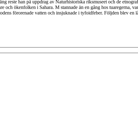
ång reste han på uppdrag av Naturhistoriska riksmuseet och de etnogra
re och ökenfolken i Sahara. M stannade än en gång hos tuaregerna, varef
flodens förorenade vatten och insjuknade i tyfoidfeber. Följden blev en l