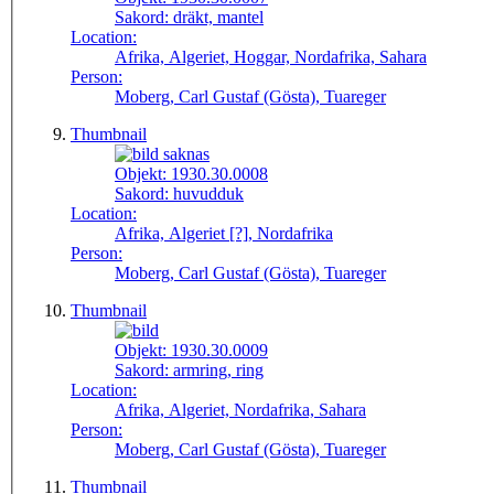
Sakord:
dräkt, mantel
Location:
Afrika, Algeriet, Hoggar, Nordafrika, Sahara
Person:
Moberg, Carl Gustaf (Gösta), Tuareger
Thumbnail
Objekt:
1930.30.0008
Sakord:
huvudduk
Location:
Afrika, Algeriet [?], Nordafrika
Person:
Moberg, Carl Gustaf (Gösta), Tuareger
Thumbnail
Objekt:
1930.30.0009
Sakord:
armring, ring
Location:
Afrika, Algeriet, Nordafrika, Sahara
Person:
Moberg, Carl Gustaf (Gösta), Tuareger
Thumbnail