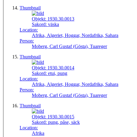
Thumbnail
Objekt:
1930.30.0013
Sakord:
väska
Location:
Afrika, Algeriet, Hoggar, Nordafrika, Sahara
Person:
Moberg, Carl Gustaf (Gösta), Tuareger
Thumbnail
Objekt:
1930.30.0014
Sakord:
etui, pung
Location:
Afrika, Algeriet, Hoggar, Nordafrika, Sahara
Person:
Moberg, Carl Gustaf (Gösta), Tuareger
Thumbnail
Objekt:
1930.30.0015
Sakord:
pung, påse, säck
Location:
Afrika