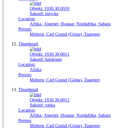
Objekt:
1930.30.0010
Sakord:
smycke
Location:
Afrika, Algeriet, Hoggar, Nordafrika, Sahara
Person:
Moberg, Carl Gustaf (Gösta), Tuareger
Thumbnail
Objekt:
1930.30.0011
Sakord:
halskrage
Location:
Afrika
Person:
Moberg, Carl Gustaf (Gösta), Tuareger
Thumbnail
Objekt:
1930.30.0012
Sakord:
väska
Location:
Afrika, Algeriet, Hoggar, Nordafrika, Sahara
Person:
Moberg, Carl Gustaf (Gösta), Tuareger