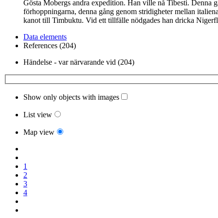
Gösta Mobergs andra expedition. Han ville nå Tibesti. Denna g
förhoppningarna, denna gång genom stridigheter mellan italiena
kanot till Timbuktu. Vid ett tillfälle nödgades han dricka Niger
Data elements
References (204)
Händelse - var närvarande vid (204)
Show only objects with images
List view
Map view
1
2
3
4