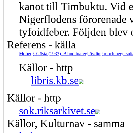
kanot till Timbuktu. Vid e
Nigerflodens förorenade v
tyfoidfeber. Följden blev 
Referens - källa
Moberg, Gösta (1933). Bland tuareghövdingar och negersult
Källor - http
libris.kb.se
Källor - http
sok.riksarkivet.se
Källor, Kulturnav - samma