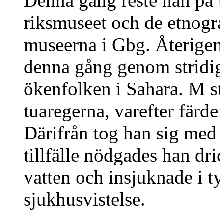
Denna gång reste han på 
riksmuseet och de etnogra
museerna i Gbg. Återige
denna gång genom stridig
ökenfolken i Sahara. M s
tuaregerna, varefter färde
Därifrån tog han sig med 
tillfälle nödgades han dr
vatten och insjuknade i t
sjukhusvistelse.