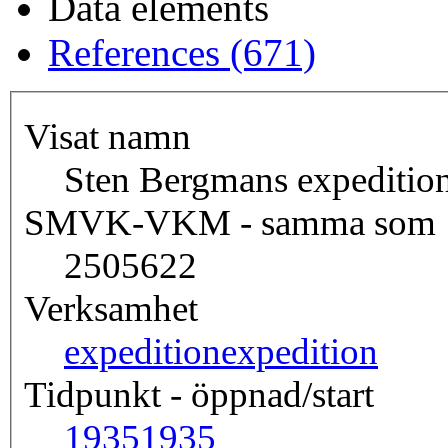
Data elements
References (671)
Visat namn
Sten Bergmans expedition
SMVK-VKM - samma som
2505622
Verksamhet
expedition
expedition
Tidpunkt - öppnad/start
1935
1935