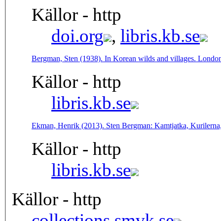
Källor - http
doi.org
,
libris.kb.se
Bergman, Sten (1938). In Korean wilds and villages. Londo
Källor - http
libris.kb.se
Ekman, Henrik (2013). Sten Bergman: Kamtjatka, Kurilerna
Källor - http
libris.kb.se
Källor - http
collections.smvk.se