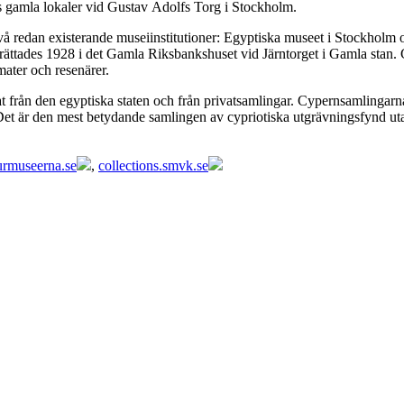
s gamla lokaler vid Gustav Adolfs Torg i Stockholm.
 redan existerande museiinstitutioner: Egyptiska museet i Stockholm
inrättades 1928 i det Gamla Riksbankshuset vid Järntorget i Gamla stan.
ater och resenärer.
at från den egyptiska staten och från privatsamlingar. Cypernsamling
Det är den mest betydande samlingen av cypriotiska utgrävningsfynd u
urmuseerna.se
,
collections.smvk.se