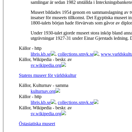
samlingar är sedan 1982 utställda i Inteckningsbanken
Museet bildades 1954 genom en sammanslagning av två
insatser för museets tillkomst. Det Egyptiska museet 
1800-talets början hade förvärvats som gåvor av diplom
Under 1930-talet gjorde museet stora inköp bland ann
utgrävningar 1927-31 under Einar Gjerstads ledning. 
Källor - http
libris.kb.se
,
collections.smvk.se
,
www.varldskult
Källor, Wikipedia - beskr. av
sv.wikipedia.org
Statens museer för världskultur
Källor, Kulturnav - samma
kulturnav.org
Källor - http
libris.kb.se
,
collections.smvk.se
Källor, Wikipedia - beskr. av
sv.wikipedia.org
Östasiatiska museet