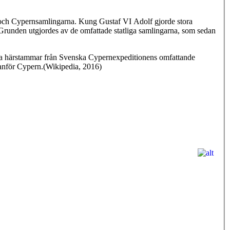
 och Cypernsamlingarna. Kung Gustaf VI Adolf gjorde stora
 Grunden utgjordes av de omfattade statliga samlingarna, som sedan
arna härstammar från Svenska Cypernexpeditionens omfattande
tanför Cypern.(Wikipedia, 2016)