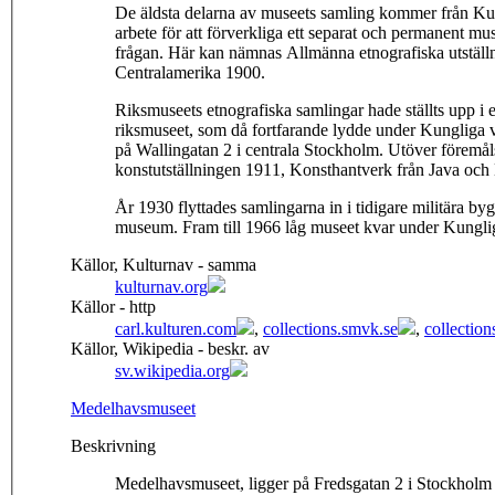
De äldsta delarna av museets samling kommer från Ku
arbete för att förverkliga ett separat och permanent mu
frågan. Här kan nämnas Allmänna etnografiska utställn
Centralamerika 1900.
Riksmuseets etnografiska samlingar hade ställts upp i
riksmuseet, som då fortfarande lydde under Kungliga v
på Wallingatan 2 i centrala Stockholm. Utöver föremål
konstutställningen 1911, Konsthantverk från Java och
År 1930 flyttades samlingarna in i tidigare militära b
museum. Fram till 1966 låg museet kvar under Kungli
Källor, Kulturnav - samma
kulturnav.org
Källor - http
carl.kulturen.com
,
collections.smvk.se
,
collectio
Källor, Wikipedia - beskr. av
sv.wikipedia.org
Medelhavsmuseet
Beskrivning
Medelhavsmuseet, ligger på Fredsgatan 2 i Stockholm 