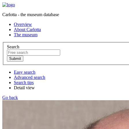
Carlotta - the museum database
Overview
About Carlotta
The museum
Search
Easy search
Advanced search
Search tips
Detail view
Go back