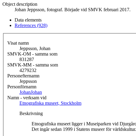
Object description
Johan Jeppsson, fotograf. Började vid SMVK februari 2017.
Data elements
References (928)
Visat namn
Jeppsson, Johan
SMVK-OM - samma som
831287
SMVK-MM - samma som
4279232
Personefternamn
Jeppsson
Personförnamn
Johan
Johan
Namn - verksam vid
Etnografiska museet, Stockholm
Beskrivning
Etnografiska museet ligger i Museiparken vid Djurgår
Det ingår sedan 1999 i Statens museer för världskultur