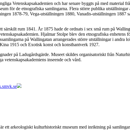
ngliga Vetenskapsakademien och har senare byggts på med material frå
seum för de etnografiska samlingarna. Flera större publika utställningar 
ingen 1878-79, Vega-utställningen 1880, Vanadis-utställningen 1887 sa
 ett särskilt rum 1841. År 1875 hade de ordnats i sex små rum på Wallin
etenskapsakademien. Hjalmar Stolpe blev den etnografiska enhetens för
ssamlingarna på Wallingatan arrangerades större utställningar i andra l
 Kina 1915 och Exotisk konst och konsthantverk 1927.
yggnader på Ladugårdsgärde. Museet skildes organisatoriskt från Naturh
ga vetenskapsakademiens inseende och vård.
ns.smvk.se
är ett arkeologiskt kulturhistoriskt museum med inriktning på samling