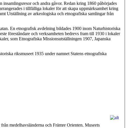
n insamlingsresor och andra gåvor. Redan kring 1860 påbörjades
arrangerades i tillfälliga lokaler för att skapa uppmärksamhet kring
mt Utställning av arkeologiska och etnografiska samlingar från
gatan. En etnografisk avdelning bildades 1900 inom Naturhistoriska
ste föreståndare och verksamheten bedrevs fram till 1930 i lokaler
okaler, som Etnografiska Missionsutställningen 1907, Japanska
istoriska riksmuseet 1935 under namnet Statens etnografiska
ar från medelhavsländerna och Främre Orienten. Museets