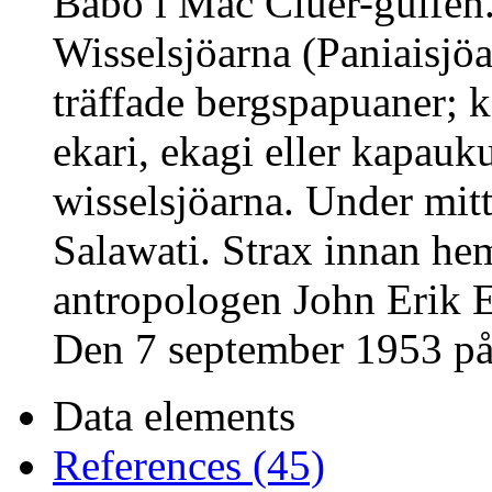
Babo i Mac Cluer-gulfen. I
Wisselsjöarna (Paniaisjö
träffade bergspapuaner; 
ekari, ekagi eller kapau
wisselsjöarna. Under mitt
Salawati. Strax innan he
antropologen John Erik E
Den 7 september 1953 p
Data elements
References (45)