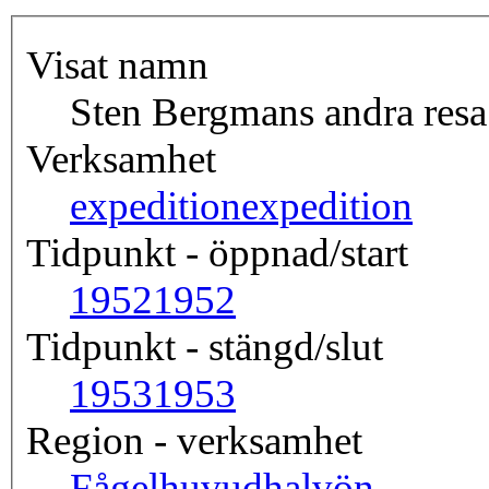
Visat namn
Sten Bergmans andra resa
Verksamhet
expedition
expedition
Tidpunkt - öppnad/start
1952
1952
Tidpunkt - stängd/slut
1953
1953
Region - verksamhet
Fågelhuvudhalvön