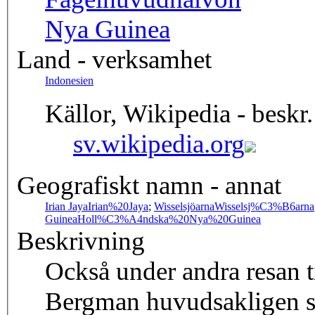
Nya Guinea
Land - verksamhet
Indonesien
Källor, Wikipedia - beskr.
sv.wikipedia.org
Geografiskt namn - annat
Irian Jaya
Irian%20Jaya
;
Wisselsjöarna
Wisselsj%C3%B6arna
Guinea
Holl%C3%A4ndska%20Nya%20Guinea
Beskrivning
Också under andra resan t
Bergman huvudsakligen s