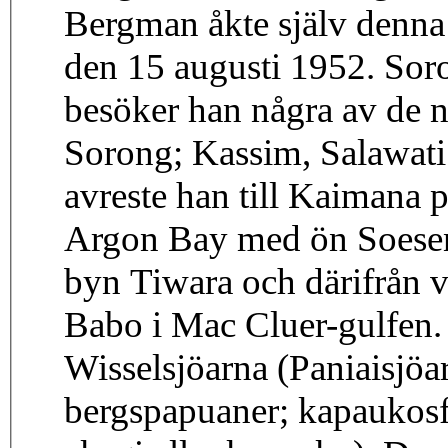
Bergman åkte själv denn
den 15 augusti 1952. Soro
besöker han några av de 
Sorong; Kassim, Salawati
avreste han till Kaimana p
Argon Bay med ön Soeseno
byn Tiwara och därifrån v
Babo i Mac Cluer-gulfen. I
Wisselsjöarna (Paniaisjöa
bergspapuaner; kapaukosfo