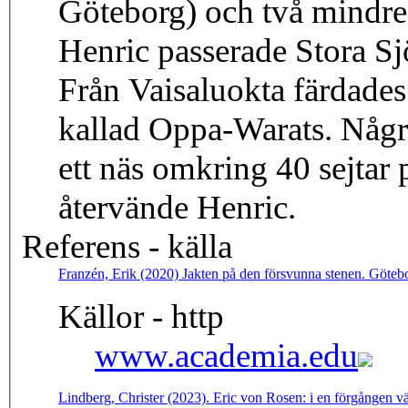
Göteborg) och två mindre
Henric passerade Stora Sjöf
Från Vaisaluokta färdades 
kallad Oppa-Warats. Någr
ett näs omkring 40 sejtar på en stor offerplats. Den 20 juli
återvände Henric.
Referens - källa
Franzén, Erik (2020) Jakten på den försvunna stenen. Götebor
Källor - http
www.academia.edu
Lindberg, Christer (2023). Eric von Rosen: i en förgången v