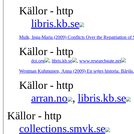
Källor - http
libris.kb.se
Mulk, Inga-Maria (2009) Conflicts Over the Repatriation of
Källor - http
doi.org
,
libris.kb.se
,
www.researchgate.net
Westman Kuhmunen, Anna (2009) En sejtes historia. Bårjås.
Källor - http
arran.no
,
libris.kb.se
Källor - http
collections.smvk.se