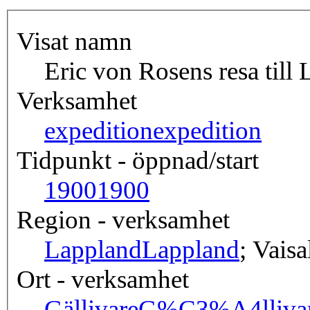
Visat namn
Eric von Rosens resa till
Verksamhet
expedition
expedition
Tidpunkt - öppnad/start
1900
1900
Region - verksamhet
Lappland
Lappland
; Vais
Ort - verksamhet
Gällivare
G%C3%A4lliva