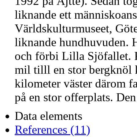
1992 på Ájtte). Sedan tog 
liknande ett människoans
Världskulturmuseet, Göte
liknande hundhuvuden. He
och förbi Lilla Sjöfallet
mil tilll en stor bergknö
kilometer väster därom fa
på en stor offerplats. Den
Data elements
References (11)