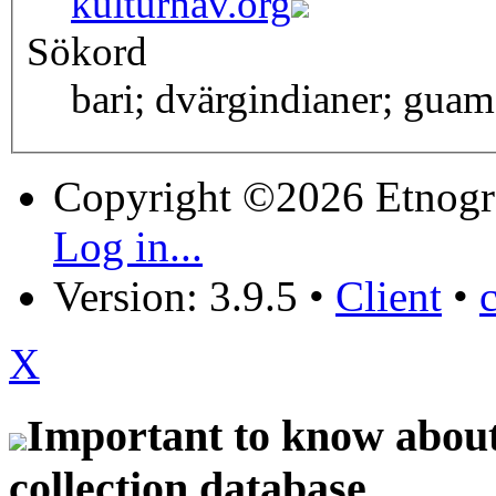
kulturnav.org
Sökord
bari; dvärgindianer; guam
Copyright ©2026 Etnogr
Log in...
Version: 3.9.5
•
Client
•
X
Important to know about 
collection database