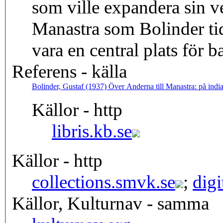
som ville expandera sin v
Manastra som Bolinder tid
vara en central plats för b
Referens - källa
Bolinder, Gustaf (1937) Över Anderna till Manastra: på indi
Källor - http
libris.kb.se
Källor - http
collections.smvk.se
;
dig
Källor, Kulturnav - samma