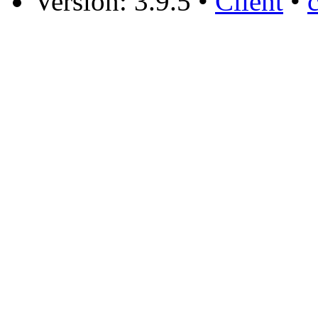
Version: 3.9.5
•
Client
•