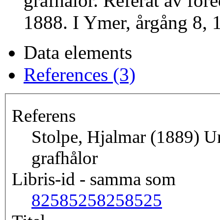
grafhålor. Referat av fö
1888. I Ymer, årgång 8,
Data elements
References (3)
Referens
Stolpe, Hjalmar (1889) U
grafhålor
Libris-id - samma som
8258525
8258525