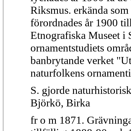
Riksmus. erkända som e
förordnades år 1900 til
Etnografiska Museet i 
ornamentstudiets områ
banbrytande verket "Ut
naturfolkens ornamenti
S. gjorde naturhistoris
Björkö, Birka
fr o m 1871. Grävninga