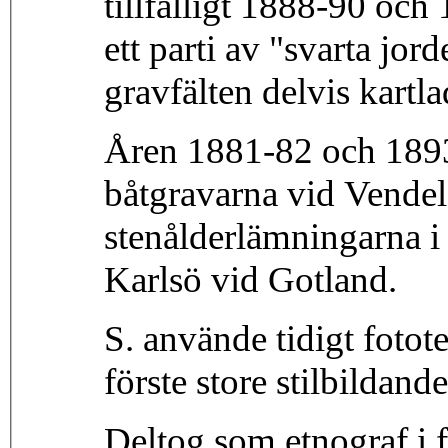
tillfälligt 1888-90 oc
ett parti av "svarta jo
gravfälten delvis kartl
Åren 1881-82 och 189
båtgravarna vid Vende
stenålderlämningarna i 
Karlsö vid Gotland.
S. använde tidigt foto
förste store stilbildand
Deltog som etnograf i 