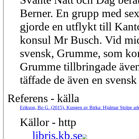
Berner. En grupp med sex officerare inklusive Natt och D
gjorde en utflykt till Ka
konsul Mr Busch. Vid mi
svensk, Grumme, som kom
Grumme tillbringade även
täffade de även en svensk
Referens - källa
Erikson, Bo G. (2015). Kungen av Birka: Hjalmar Stolpe arke
Källor - http
libris.kb.se