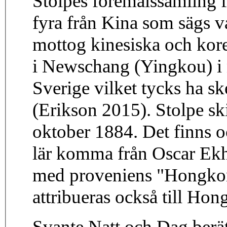
Stolpes föremålssamling f
fyra från Kina som sägs 
mottog kinesiska och kor
i Newschang (Yingkou) i n
Sverige vilket tycks ha s
(Erikson 2015). Stolpe ski
oktober 1884. Det finns o
lär komma från Oscar Ek
med proveniens "Hongkong
attribueras också till Ho
Svante Natt och Dag berät