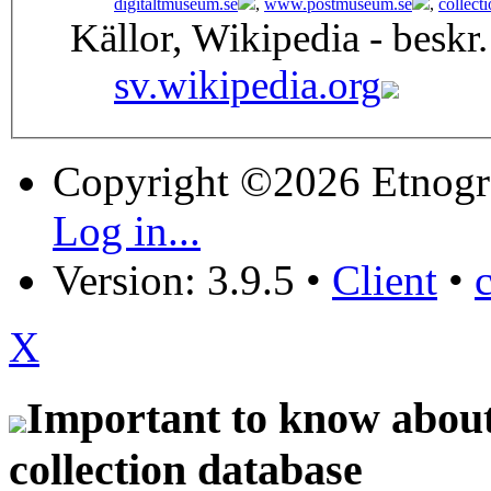
digitaltmuseum.se
,
www.postmuseum.se
,
collect
Källor, Wikipedia - beskr.
sv.wikipedia.org
Copyright ©2026 Etnogr
Log in...
Version: 3.9.5
•
Client
•
X
Important to know about 
collection database