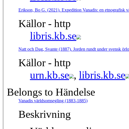
Erikson, Bo G. (2021). Expedition Vanadis: en etnografisk 
Källor - http
libris.kb.se
Natt och Dag, Svante (1887). Jorden rundt under svensk örlo
Källor - http
urn.kb.se
,
libris.kb.se
Belongs to Händelse
Vanadis världsomsegling (1883-1885)
Beskrivning