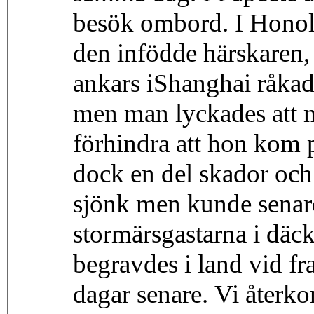
besök ombord. I Honolu
den infödde härskaren,
ankars iShanghai råkad
men man lyckades att 
förhindra att hon kom p
dock en del skador och
sjönk men kunde senare 
stormärsgastarna i däc
begravdes i land vid fr
dagar senare. Vi återko