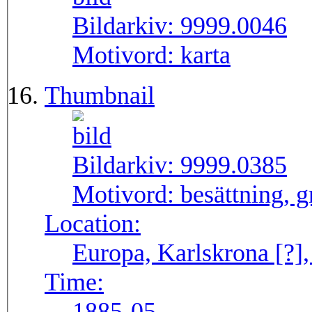
Bildarkiv:
9999.0046
Motivord:
karta
Thumbnail
Bildarkiv:
9999.0385
Motivord:
besättning, 
Location:
Europa, Karlskrona [?],
Time:
1885-05