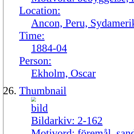
Location:
Ancon, Peru, Sydameri
Time:
1884-04
Person:
Ekholm, Oscar
Thumbnail
Bildarkiv:
2-162
Motivord:
föremål, san