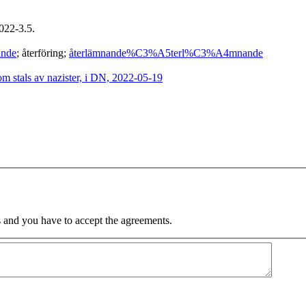
022-3.5.
nde
; återföring;
återlämnande
%C3%A5terl%C3%A4mnande
om stals av nazister, i DN, 2022-05-19
 and you have to accept the agreements.