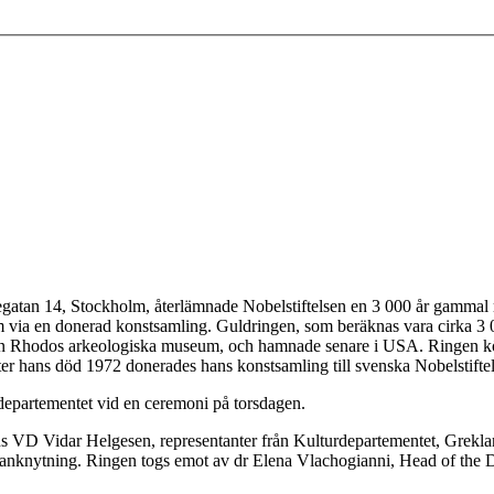
regatan 14, Stockholm, återlämnade Nobelstiftelsen en 3 000 år gammal 
 via en donerad konstsamling. Guldringen, som beräknas vara cirka 3 0
 från Rhodos arkeologiska museum, och hamnade senare i USA. Ringen k
Efter hans död 1972 donerades hans konstsamling till svenska Nobelstift
rdepartementet vid en ceremoni på torsdagen.
ns VD Vidar Helgesen, representanter från Kulturdepartementet, Gre
sk anknytning. Ringen togs emot av dr Elena Vlachogianni, Head of the