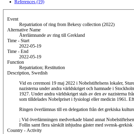
References (19)
Event
Repatriation of ring from Bekesy collection (2022)
Alternative Name
Återlämnande av ring till Grekland
Time - Start
2022-05-19
Time - End
2022-05-19
Function
Repatriation; Restitution
Description, Swedish
Vid en ceremoni 19 maj 2022 i Nobelstiftelsens lokaler, Stu
nazisterna under andra världskriget och hamnade i Stockholm
1927. Under andra världskriget stals av den av nazisterna
som tilldelades Nobelpriset i fysiologi eller medicin 1961. 
Ringen överlämnas till en delegation från det grekiska kultu
; Vid överlämningen medverkade bland annat Nobelstiftelse
Follin samt flera särskilt inbjudna gäster med svensk-greki
Country - Activity