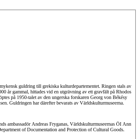
mykensk guldring till grekiska kulturdepartementet. Ringen stals av
00 år gammal, hittades vid en utgrävning av ett gravfält på Rhodos
öptes på 1950-talet av den ungerska forskaren Georg von Békésy
elsen. Guldringen har därefter bevarats av Världskulturmuseerna.
klands ambassadör Andreas Fryganas, Världskulturmuseernas ÖI Ann
 Department of Documentation and Protection of Cultural Goods.