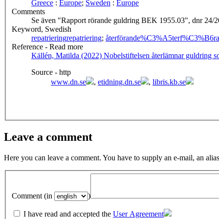
Greece
:
Europe
;
Sweden
:
Europe
Comments
Se även "Rapport rörande guldring BEK 1955.03", dnr 24/2
Keyword, Swedish
repatriering
repatriering
;
återförande
%C3%A5terf%C3%B6ra
Reference - Read more
Källén, Matilda (2022) Nobelstiftelsen återlämnar guldring s
Source - http
www.dn.se
,
etidning.dn.se
,
libris.kb.se
Leave a comment
Here you can leave a comment. You have to supply an e-mail, an alias
Comment (in
)
I have read and accepted the
User Agreement