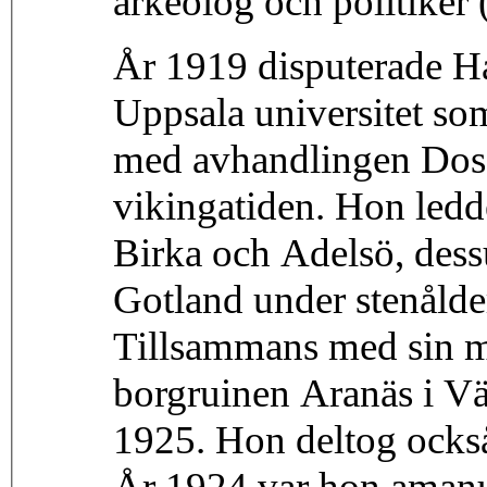
arkeolog och politiker (
År 1919 disputerade H
Uppsala universitet so
med avhandlingen Dos
vikingatiden. Hon ledd
Birka och Adelsö, dess
Gotland under stenålde
Tillsammans med sin m
borgruinen Aranäs i Vä
1925. Hon deltog också
År 1924 var hon amanu