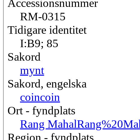
Accessionsnummer
RM-0315
Tidigare identitet
I:B9; 85
Sakord
mynt
Sakord, engelska
coin
coin
Ort - fyndplats
Rang Mahal
Rang%20Mah
Region - fyndplats