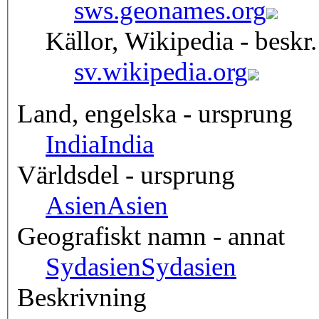
sws.geonames.org
Källor, Wikipedia - beskr.
sv.wikipedia.org
Land, engelska - ursprung
India
India
Världsdel - ursprung
Asien
Asien
Geografiskt namn - annat
Sydasien
Sydasien
Beskrivning