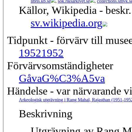
libris.kb.se
,
sok.riksarkivet.se
,
collections.smvk.s
Källor, Wikipedia - beskr.
sv.wikipedia.org
Tidpunkt - förvärv till musee
1952
1952
Förvärvsomständigheter
Gåva
G%C3%A5va
Händelse - var närvarande v
Arkeologisk utgrävning i Rang Mahal, Rajasthan (1951-195
Beskrivning
Utgrävning av Rang M