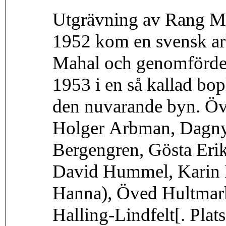
Utgrävning av Rang M
1952 kom en svensk ark
Mahal och genomförde u
1953 i en så kallad bop
den nuvarande byn. Övr
Holger Arbman, Dagny
Bergengren, Gösta Erik
David Hummel, Karin M
Hanna), Öved Hultmark
Halling-Lindfelt[. Pla