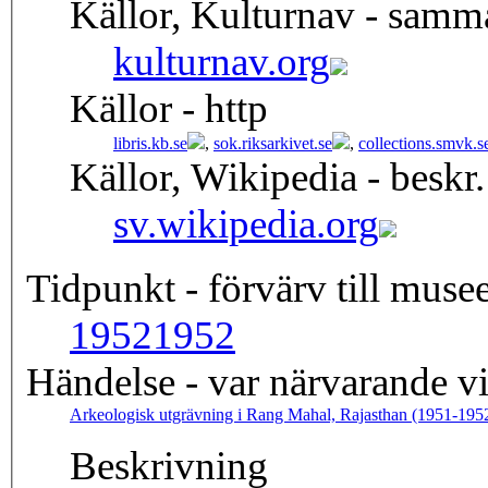
Källor, Kulturnav - samm
kulturnav.org
Källor - http
libris.kb.se
,
sok.riksarkivet.se
,
collections.smvk.s
Källor, Wikipedia - beskr.
sv.wikipedia.org
Tidpunkt - förvärv till musee
1952
1952
Händelse - var närvarande v
Arkeologisk utgrävning i Rang Mahal, Rajasthan (1951-195
Beskrivning