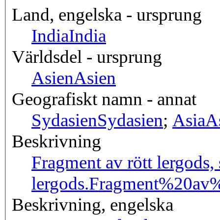
Land, engelska - ursprung
India
India
Världsdel - ursprung
Asien
Asien
Geografiskt namn - annat
Sydasien
Sydasien
;
Asia
A
Beskrivning
Fragment av rött lergods, 
lergods.
Fragment%20av%
Beskrivning, engelska