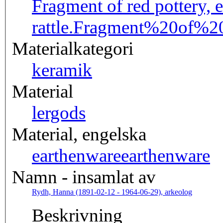
Fragment of red pottery, 
rattle.
Fragment%20of%20
Materialkategori
keramik
Material
lergods
Material, engelska
earthenware
earthenware
Namn - insamlat av
Rydh, Hanna (1891-02-12 - 1964-06-29), arkeolog
Beskrivning