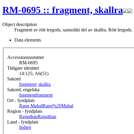
RM-0695 :: fragment, skallra
Object description
Fragment av rött lergods, sannolikt del av skallra. Rött lergods.
Data elements
Accessionsnummer
RM-0695
Tidigare identitet
14:125; A6(51)
Sakord
fragment
;
skallra
Sakord, engelska
fragment
fragment
Ort - fyndplats
Rang Mahal
Rang%20Mahal
Region - fyndplats
Rajasthan
Rajasthan
Land - fyndplats
Indien