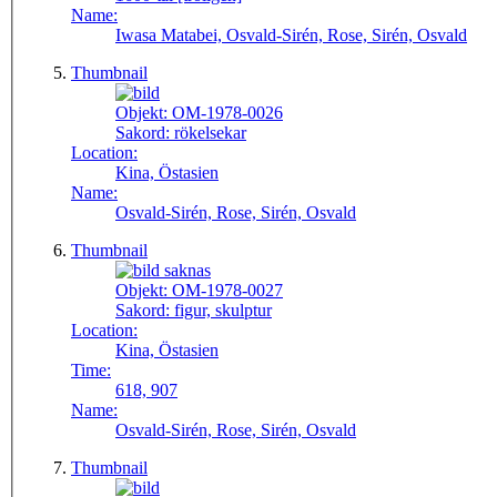
Name:
Iwasa Matabei, Osvald-Sirén, Rose, Sirén, Osvald
Thumbnail
Objekt:
OM-1978-0026
Sakord:
rökelsekar
Location:
Kina, Östasien
Name:
Osvald-Sirén, Rose, Sirén, Osvald
Thumbnail
Objekt:
OM-1978-0027
Sakord:
figur, skulptur
Location:
Kina, Östasien
Time:
618, 907
Name:
Osvald-Sirén, Rose, Sirén, Osvald
Thumbnail