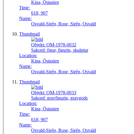
Kina, Östasien
Time:
618, 907
Name:
Osvald-Sirén, Rose, Sirén, Osvald
Thumbnail
Objekt:
OM-1978-0032
Sakord:
figur, figurin, skulptur
Location:
Kina, Östasien
Name:
Osvald-Sirén, Rose, Sirén, Osvald
Thumbnail
Objekt:
OM-1978-0033
Sakord:
gravfigurin, gravgods
Location:
Kina, Östasien
Time:
618, 907
Name:
Osvald-Sirén, Rose, Sirén, Osvald