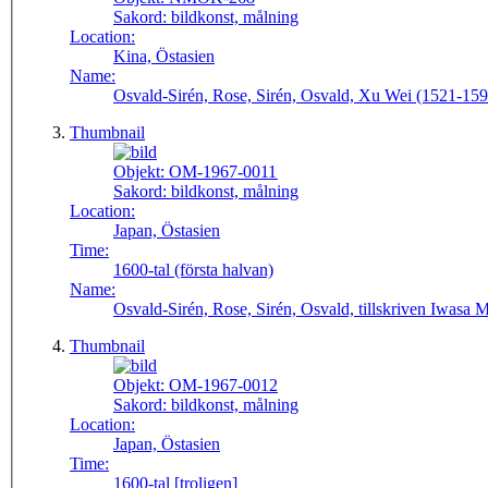
Sakord:
bildkonst, målning
Location:
Kina, Östasien
Name:
Osvald-Sirén, Rose, Sirén, Osvald, Xu Wei (1521-159
Thumbnail
Objekt:
OM-1967-0011
Sakord:
bildkonst, målning
Location:
Japan, Östasien
Time:
1600-tal (första halvan)
Name:
Osvald-Sirén, Rose, Sirén, Osvald, tillskriven Iwasa 
Thumbnail
Objekt:
OM-1967-0012
Sakord:
bildkonst, målning
Location:
Japan, Östasien
Time:
1600-tal [troligen]