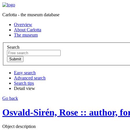
Carlotta - the museum database
Overview
About Carlotta
The museum
Search
Easy search
Advanced search
Search tips
Detail view
Go back
Osvald-Sirén, Rose :: author, forf
Object description