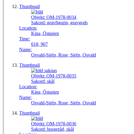
Thumbnail
Objekt:
OM-1978-0034
Sakord:
gravfigurin, gravgods
Location:
Kina, Östasien
Time:
618, 907
Name:
Osvald-Sirén, Rose, Sirén, Osvald
Thumbnail
Objekt:
OM-1978-0035
Sakord:
skål
Location:
Kina, Östasien
Name:
Osvald-Sirén, Rose, Sirén, Osvald
Thumbnail
Objekt:
OM-1978-0036
Sakord:
husgeråd, skål