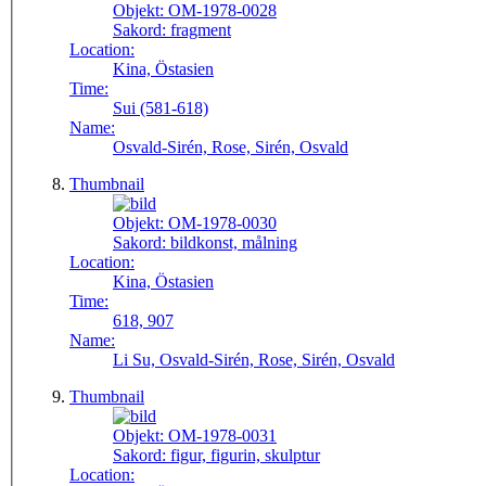
Objekt:
OM-1978-0028
Sakord:
fragment
Location:
Kina, Östasien
Time:
Sui (581-618)
Name:
Osvald-Sirén, Rose, Sirén, Osvald
Thumbnail
Objekt:
OM-1978-0030
Sakord:
bildkonst, målning
Location:
Kina, Östasien
Time:
618, 907
Name:
Li Su, Osvald-Sirén, Rose, Sirén, Osvald
Thumbnail
Objekt:
OM-1978-0031
Sakord:
figur, figurin, skulptur
Location: