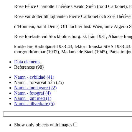
Rose Félice Charlotte Thérèse Osvald-Sirén (född Carbonel), fö
Rose var dotter till löjtnanten Pierre Carbonel och Zoé Thérèse
d’Honneur, Saint-Denis, Off :töchter Inst. Wien, univ Alger o S
Rose föreläste vid Stockholms borg:-sk från 1931, Aliance fran
kursledare Radiotjänst 1933-43, lektor i franska StHS 1933-43.
morgondrömmar (1937), Madame de Stael (1945), Paris, toujour
Data elements
References (98)
Namn - avbildad (41)
Namn - förvärvat från (25)
Namn - mottagare (22)
Namn - fotograf (4)
Namn - gift med (1)
Namn - tillverkare (5)
Show only objects with images