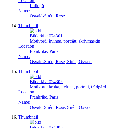
Location:
Lidingö
Name:
Osvald-Sirén, Rose
Thumbnail
Bildarkiv:
024301
Motivord:
kvinna, porträtt, skrivmaskin
Location:
Frankrike, Paris
Name:
Osvald-Sirén, Rose, Sirén, Osvald
Thumbnail
Bildarkiv:
024302
Motivord:
kruka, kvinna, porträtt, trädgård
Location:
Frankrike, Paris
Name:
Osvald-Sirén, Rose, Sirén, Osvald
Thumbnail
Bildarkiv:
024303