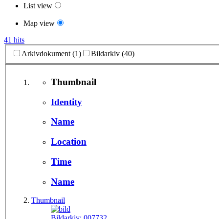
List view
Map view
41 hits
Arkivdokument (1)
Bildarkiv (40)
Thumbnail
Identity
Name
Location
Time
Name
Thumbnail
Bildarkiv:
007732