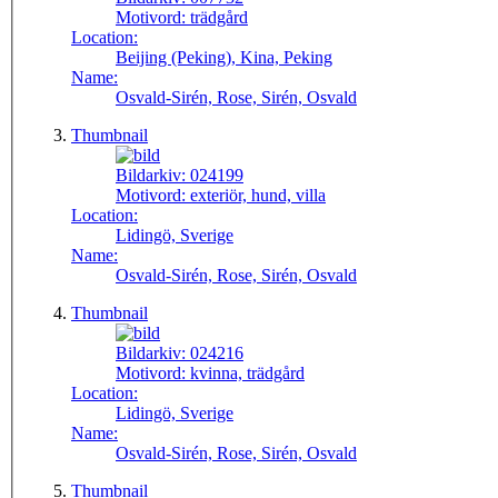
Motivord:
trädgård
Location:
Beijing (Peking), Kina, Peking
Name:
Osvald-Sirén, Rose, Sirén, Osvald
Thumbnail
Bildarkiv:
024199
Motivord:
exteriör, hund, villa
Location:
Lidingö, Sverige
Name:
Osvald-Sirén, Rose, Sirén, Osvald
Thumbnail
Bildarkiv:
024216
Motivord:
kvinna, trädgård
Location:
Lidingö, Sverige
Name:
Osvald-Sirén, Rose, Sirén, Osvald
Thumbnail