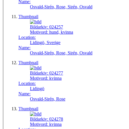
Name:
Osvald-Sirén, Rose, Sirén, Osvald
Thumbnail
Bildarkiv:
024257
Motivord:
hund, kvinna
Location:
Lidingö, Sverige
Name:
Osvald-Sirén, Rose, Sirén, Osvald
Thumbnail
Bildarkiv:
024277
Motivord:
kvinna
Location:
Lidingö
Name:
Osvald-Sirén, Rose
Thumbnail
Bildarkiv:
024278
Motivord:
kvinna