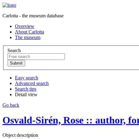
Carlotta - the museum database
Overview
About Carlotta
The museum
Search
Easy search
Advanced search
Search tips
Detail view
Go back
Osvald-Sirén, Rose :: author, forf
Object description