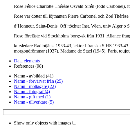
Rose Félice Charlotte Thérèse Osvald-Sirén (född Carbonel), fö
Rose var dotter till löjtnanten Pierre Carbonel och Zoé Thérèse
d’Honneur, Saint-Denis, Off :töchter Inst. Wien, univ Alger o S
Rose föreläste vid Stockholms borg:-sk från 1931, Aliance fran
kursledare Radiotjänst 1933-43, lektor i franska StHS 1933-43.
morgondrömmar (1937), Madame de Stael (1945), Paris, toujour
Data elements
References (98)
Namn - avbildad (41)
Namn - förvärvat från (25)
Namn - mottagare (22)
Namn - fotograf (4)
Namn - gift med (1)
Namn - tillverkare (5)
Show only objects with images