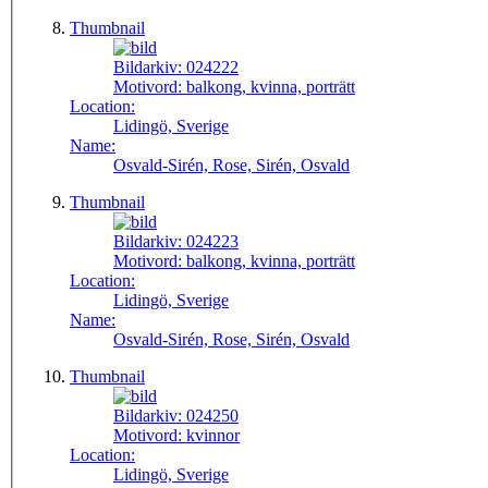
Thumbnail
Bildarkiv:
024222
Motivord:
balkong, kvinna, porträtt
Location:
Lidingö, Sverige
Name:
Osvald-Sirén, Rose, Sirén, Osvald
Thumbnail
Bildarkiv:
024223
Motivord:
balkong, kvinna, porträtt
Location:
Lidingö, Sverige
Name:
Osvald-Sirén, Rose, Sirén, Osvald
Thumbnail
Bildarkiv:
024250
Motivord:
kvinnor
Location:
Lidingö, Sverige