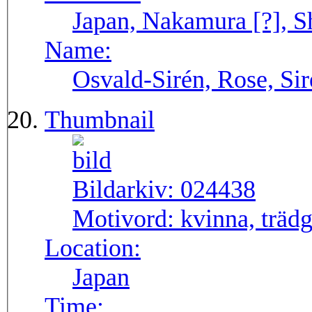
Japan, Nakamura [?], S
Name:
Osvald-Sirén, Rose, Si
Thumbnail
Bildarkiv:
024438
Motivord:
kvinna, träd
Location:
Japan
Time: