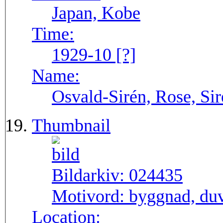
Japan, Kobe
Time:
1929-10 [?]
Name:
Osvald-Sirén, Rose, Si
Thumbnail
Bildarkiv:
024435
Motivord:
byggnad, duv
Location: