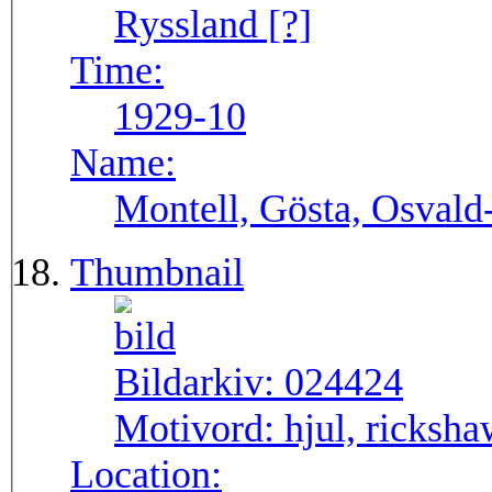
Ryssland [?]
Time:
1929-10
Name:
Montell, Gösta, Osvald-
Thumbnail
Bildarkiv:
024424
Motivord:
hjul, ricksha
Location: