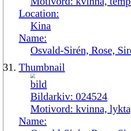
Motivord:
kvinna, temp
Location:
Kina
Name:
Osvald-Sirén, Rose, Si
Thumbnail
Bildarkiv:
024524
Motivord:
kvinna, lykta
Name: