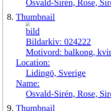
Osvald-Sirén, Rose, Si
Thumbnail
Bildarkiv:
024222
Motivord:
balkong, kvin
Location:
Lidingö, Sverige
Name:
Osvald-Sirén, Rose, Si
Thumbnail