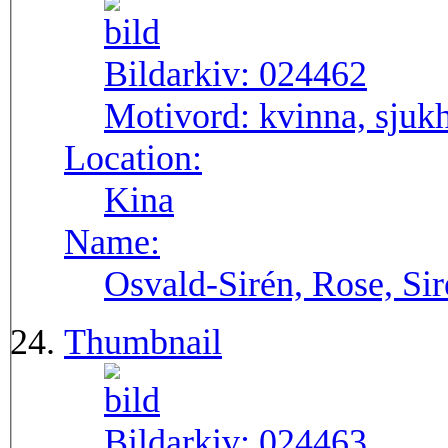
Bildarkiv:
024462
Motivord:
kvinna, sjukh
Location:
Kina
Name:
Osvald-Sirén, Rose, Si
Thumbnail
Bildarkiv:
024463