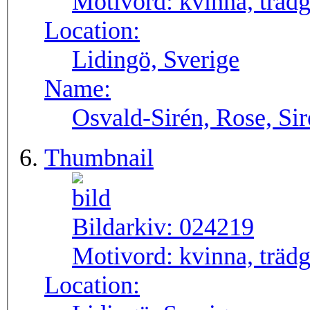
Motivord:
kvinna, träd
Location:
Lidingö, Sverige
Name:
Osvald-Sirén, Rose, Si
Thumbnail
Bildarkiv:
024219
Motivord:
kvinna, träd
Location: