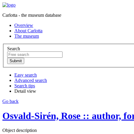
Carlotta - the museum database
Overview
About Carlotta
The museum
Search
Easy search
Advanced search
Search tips
Detail view
Go back
Osvald-Sirén, Rose :: author, forf
Object description