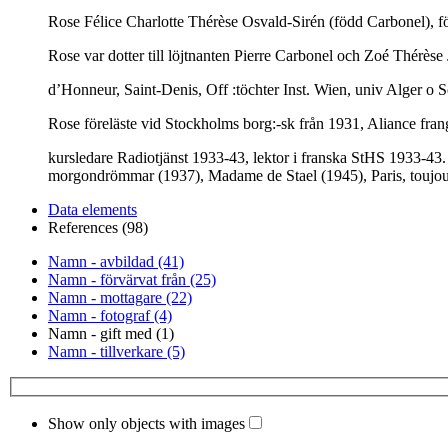
Rose Félice Charlotte Thérèse Osvald-Sirén (född Carbonel), fö
Rose var dotter till löjtnanten Pierre Carbonel och Zoé Thérèse
d’Honneur, Saint-Denis, Off :töchter Inst. Wien, univ Alger o S
Rose föreläste vid Stockholms borg:-sk från 1931, Aliance fran
kursledare Radiotjänst 1933-43, lektor i franska StHS 1933-43.
morgondrömmar (1937), Madame de Stael (1945), Paris, toujour
Data elements
References (98)
Namn - avbildad (41)
Namn - förvärvat från (25)
Namn - mottagare (22)
Namn - fotograf (4)
Namn - gift med (1)
Namn - tillverkare (5)
Show only objects with images