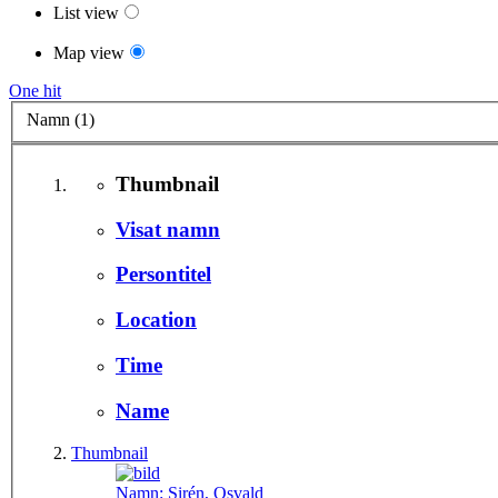
List view
Map view
One hit
Namn (1)
Thumbnail
Visat namn
Persontitel
Location
Time
Name
Thumbnail
Namn:
Sirén, Osvald