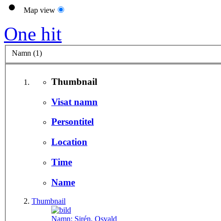
Map view
One hit
Namn (1)
Thumbnail
Visat namn
Persontitel
Location
Time
Name
Thumbnail
Namn:
Sirén, Osvald