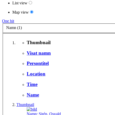
List view
Map view
One hit
Namn (1)
Thumbnail
Visat namn
Persontitel
Location
Time
Name
Thumbnail
Namn:
Sirén, Osvald