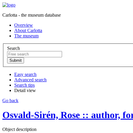
Carlotta - the museum database
Overview
About Carlotta
The museum
Search
Easy search
Advanced search
Search tips
Detail view
Go back
Osvald-Sirén, Rose :: author, forf
Object description