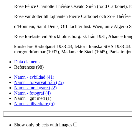
Rose Félice Charlotte Thérèse Osvald-Sirén (född Carbonel), fö
Rose var dotter till löjtnanten Pierre Carbonel och Zoé Thérèse
d’Honneur, Saint-Denis, Off :töchter Inst. Wien, univ Alger o S
Rose föreläste vid Stockholms borg:-sk från 1931, Aliance fran
kursledare Radiotjänst 1933-43, lektor i franska StHS 1933-43.
morgondrömmar (1937), Madame de Stael (1945), Paris, toujour
Data elements
References (98)
Namn - avbildad (41)
Namn - förvärvat från (25)
Namn - mottagare (22)
Namn - fotograf (4)
Namn - gift med (1)
Namn - tillverkare (5)
Show only objects with images