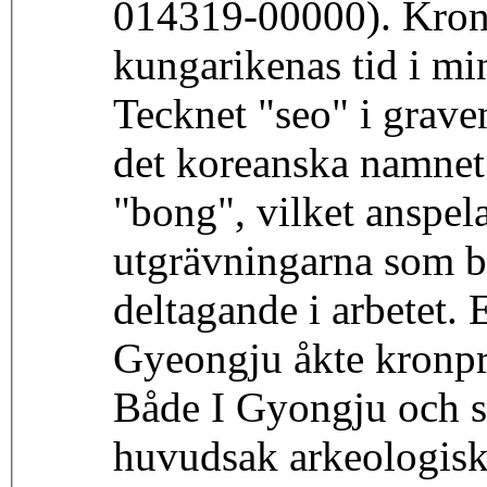
014319-00000). Kronpr
kungarikenas tid i m
Tecknet "seo" i grave
det koreanska namnet
"bong", vilket anspel
utgrävningarna som be
deltagande i arbetet. 
Gyeongju åkte kronpri
Både I Gyongju och s
huvudsak arkeologiska