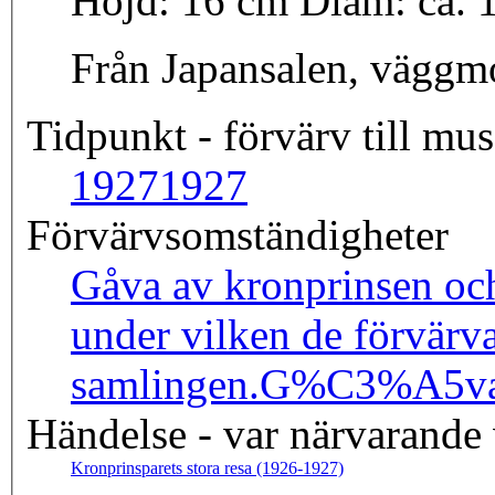
Höjd: 16 cm Diam: 
Från Japansalen, väggmo
Tidpunkt - förvärv till mus
1927
1927
Förvärvsomständigheter
Gåva av kronprinsen och 
under vilken de förvärva
samlingen.
G%C3%A5va%
Händelse - var närvarande
Kronprinsparets stora resa (1926-1927)