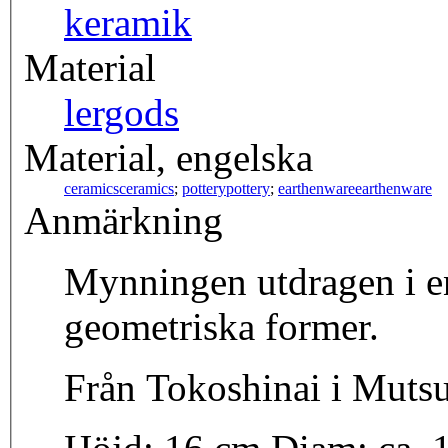
keramik
Material
lergods
Material, engelska
ceramics
ceramics
;
pottery
pottery
;
earthenware
earthenware
Anmärkning
Mynningen utdragen i e
geometriska former.
Från Tokoshinai i Muts