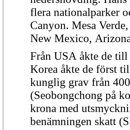
flera nationalparker 
Canyon. Mesa Verde,
New Mexico, Arizona,
Från USA åkte de till 
Korea åkte de först t
kunglig grav från 400
(Seobongchong på kor
krona med utsmycknin
benämningen skatt (S