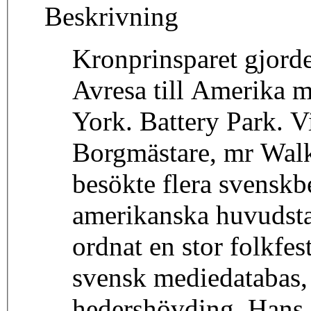
Beskrivning
Kronprinsparet gjord
Avresa till Amerika 
York. Battery Park. Vi
Borgmästare, mr Walk
besökte flera svensk
amerikanska huvudsta
ordnat en stor folkfe
svensk mediedatabas, 
hedershövding. Hans 