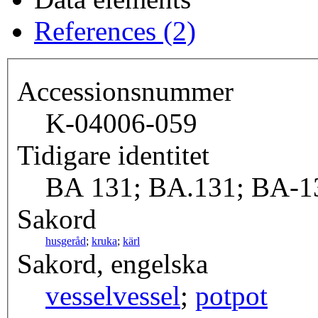
References (2)
Accessionsnummer
K-04006-059
Tidigare identitet
BA 131; BA.131; BA-1
Sakord
husgeråd
;
kruka
;
kärl
Sakord, engelska
vessel
vessel
;
pot
pot