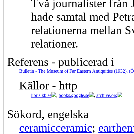
Två journalister från
hade samtal med Petra.
relationerna mellan S
relationer.
Referens - publicerad i
Bulletin - The Museum of Far Eastern Antiquities (1932), (Ö
Källor - http
libris.kb.se
,
books.google.se
,
archive.org
Sökord, engelska
ceramic
ceramic
;
earthe