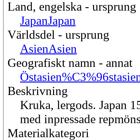
Land, engelska - ursprung
Japan
Japan
Världsdel - ursprung
Asien
Asien
Geografiskt namn - annat
Östasien
%C3%96stasie
Beskrivning
Kruka, lergods. Japan 1
med inpressade repmöns
Materialkategori